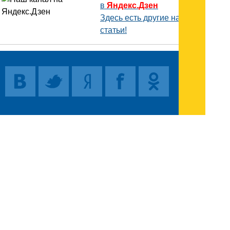
в
Яндекс.Дзен
Здесь есть другие наши
статьи!
Поиск
Карта сайта
© 1996-2026 INNOV.RU (Иннов.ру) -
информационное агентство.
* -
правила пользования
ISSN: 2414-5122