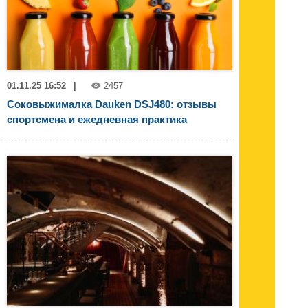
01.11.25 16:52
|
2457
Соковыжималка Dauken DSJ480: отзывы
спортсмена и ежедневная практика