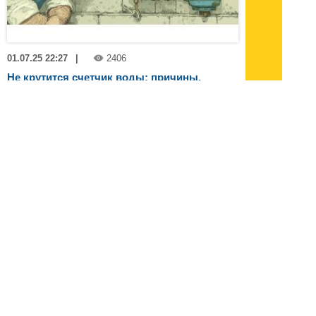
01.07.25 22:27
|
2406
Не крутится счетчик воды: причины,
решения и порядок действий
Представьте ситуацию: вы открываете
кран, вода бежит, а счетчик воды
неподвижен
(с) Все права принадлежат INNOV.RU
Новости 1 - 20 из 3449
Начало | Пред. |
1
2
3
4
5
|
След.
|
Конец
архив:
2013
2012
2011
1999-2011
новости ИТ
гость портала 2013
тема недели 2013
поздравления