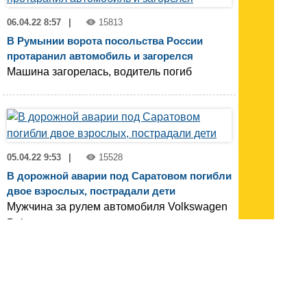
06.04.22 8:57
|
15813
В Румынии ворота посольства России
протаранил автомобиль и загорелся
Машина загорелась, водитель погиб
05.04.22 9:53
|
15528
В дорожной аварии под Саратовом погибли
двое взрослых, пострадали дети
Мужчина за рулем автомобиля Volkswagen
Polo протаранил дорожное ограждение
(с) Все права принадлежат INNOV.RU
Новости 1 - 20 из 6193
Начало | Пред. |
1
2
3
4
5
|
След.
|
Конец