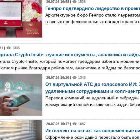
20.07.26 16:58 |
1538
Генпро подтвердило лидерство в проек
Архитектурное бюро Генпро стало лауреатом
главных профессиональных наград отрасли
31 |
1335
ртала Crypto Insite: лучшие инструменты, аналитика и гайд
тала Crypto-Insite, который помогает трейдерам избегать мошенн
ютном рынке благодаря рейтингам, аналитике и гайдам по безопас
20.07.26 16:26 |
1346
От виртуальной АТС до голосового ИИ:
удаленными сотрудниками и колл-цент
Переход компаний на удаленный и гибридны
коммуникаций одной из ключевых задач бизн
20.07.26 15:47 |
1687
Интеллект на окнах: как современные 
Оформление окон давно перестало быть воп