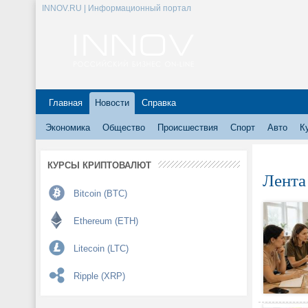
INNOV.RU | Информационный портал
Главная
Новости
Справка
Экономика
Общество
Происшествия
Спорт
Авто
К
КУРСЫ КРИПТОВАЛЮТ
Лента
Bitcoin (BTC)
Ethereum (ETH)
Litecoin (LTC)
Ripple (XRP)