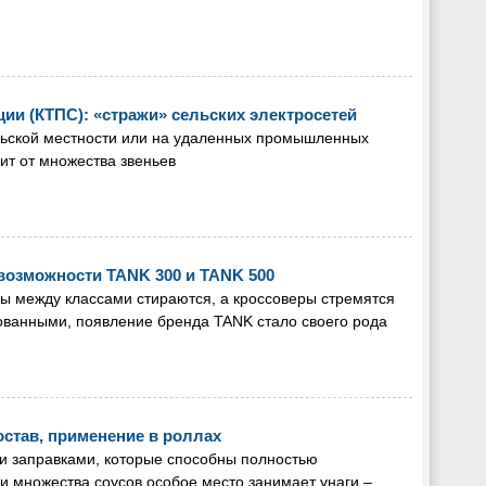
и (КТПС): «стражи» сельских электросетей
ельской местности или на удаленных промышленных
ит от множества звеньев
возможности TANK 300 и TANK 500
цы между классами стираются, а кроссоверы стремятся
ованными, появление бренда TANK стало своего рода
состав, применение в роллах
и заправками, которые способны полностью
и множества соусов особое место занимает унаги –