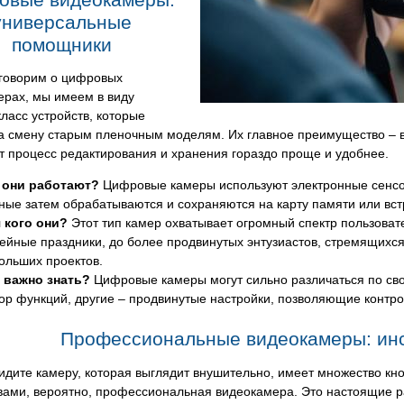
универсальные
помощники
 говорим о цифровых
ерах, мы имеем в виду
ласс устройств, которые
а смену старым пленочным моделям. Их главное преимущество – 
т процесс редактирования и хранения гораздо проще и удобнее.
 они работают?
Цифровые камеры используют электронные сенсо
ные затем обрабатываются и сохраняются на карту памяти или вс
 кого они?
Этот тип камер охватывает огромный спектр пользова
ейные праздники, до более продвинутых энтузиастов, стремящихся 
ольших проектов.
 важно знать?
Цифровые камеры могут сильно различаться по св
ор функций, другие – продвинутые настройки, позволяющие контрол
Профессиональные видеокамеры: инс
идите камеру, которая выглядит внушительно, имеет множество кноп
вами, вероятно, профессиональная видеокамера. Это настоящие ра