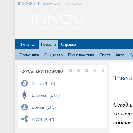
INNOV.RU | Информационный портал
Главная
Новости
Справка
Экономика
Общество
Происшествия
Спорт
Авто
К
КУРСЫ КРИПТОВАЛЮТ
Такой
Bitcoin (BTC)
Ethereum (ETH)
Сегодня
Litecoin (LTC)
кажетс
Ripple (XRP)
собств