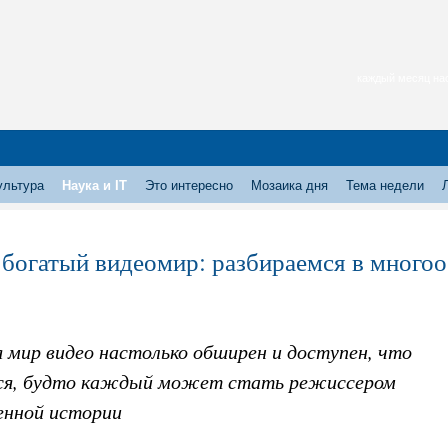
каждый месяц нас
ультура
Наука и IT
Это интересно
Мозаика дня
Тема недели
 богатый видеомир: разбираемся в много
 мир видео настолько обширен и доступен, что
я, будто каждый может стать режиссером
енной истории