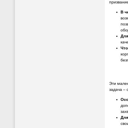
призвани
В ч
воз
поз
обо
Для
кач
Что
кор
без
Эти мален
задача – 
Ос
доп
зах
Для
сво