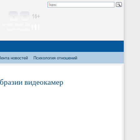
 читают более 300
тысяч человек
Лента новостей
Психология отношений
образии видеокамер