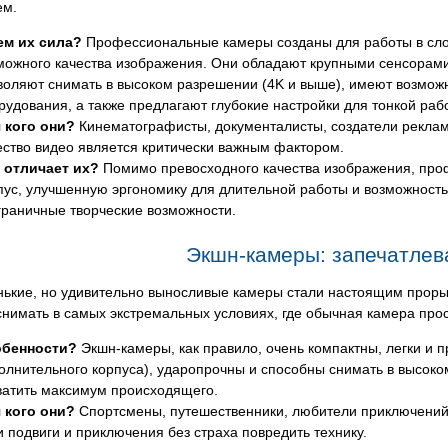
ем.
ем их сила?
Профессиональные камеры созданы для работы в сло
можного качества изображения. Они обладают крупными сенсорами
воляют снимать в высоком разрешении (4K и выше), имеют возмож
рудования, а также предлагают глубокие настройки для тонкой раб
 кого они?
Кинематографисты, документалисты, создатели реклам
ество видео является критически важным фактором.
 отличает их?
Помимо превосходного качества изображения, про
пус, улучшенную эргономику для длительной работы и возможность
граничные творческие возможности.
Экшн-камеры: запечатлев
ькие, но удивительно выносливые камеры стали настоящим прорыв
снимать в самых экстремальных условиях, где обычная камера прос
обенности?
Экшн-камеры, как правило, очень компактны, легки и 
олнительного корпуса), ударопрочны и способны снимать в высоко
ватить максимум происходящего.
 кого они?
Спортсмены, путешественники, любители приключений, 
и подвиги и приключения без страха повредить технику.