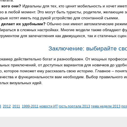
ультата.
 кого они?
Идеальны для тех, кто ценит мобильность и хочет име
ео в любой момент. Это могут быть туристы, родители, желающие з
орые хотят иметь под рукой устройство для спонтанной съемки.
 делает их удобными?
Обычно они имеют автоматические режимы
бираться в сложных настройках. Многие модели также обладают ф
трументом для запечатления как движущихся, так и статичных сцен
Заключение: выбирайте св
окамер действительно богат и разнообразен. От мощных професси
ьных приключений, от доступных вариантов для новичков до удоб
о, которое поможет ему рассказать свою историю. Главное – понять
ачества и функциональности вам необходим. Выбор правильного и
елых визуальных идей.
3
2012
2011
1999-2011
новости ИТ
гость портала 2013
тема недели 2013
по