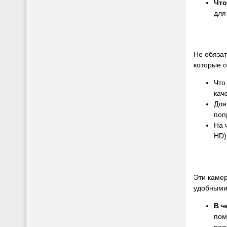
Что
для
Не обязат
которые о
Что
кач
Для
поп
На 
HD)
Эти камер
удобными
В ч
пом