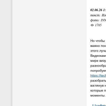
02.06.26 1
текст: Иг
фото: IN
1785
Но чтобы 
важно пон
этого луч
Видеокаме
мире визу
разнообра
попробуе
https://te
разобрать
взглянув 
которые 
моменты.
Цифр