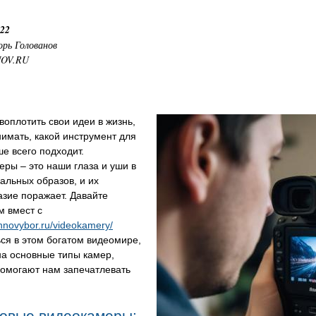
:22
орь Голованов
NOV.RU
воплотить свои идеи в жизнь,
имать, какой инструмент для
ше всего подходит.
ры – это наши глаза и уши в
альных образов, и их
зие поражает. Давайте
м вмест с
chnovybor.ru/videokamery/
ся в этом богатом видеомире,
на основные типы камер,
помогают нам запечатлевать
овые видеокамеры: