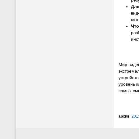
рез
Для
вид
кот
Что
раз
инс
Мир виде
экстремал
устройств
уровень к
самых см
архив:
201