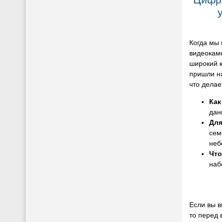
Когда мы
видеокам
широкий к
пришли н
что делае
Как
дан
Для
сем
неб
Что
наб
Если вы в
то перед 