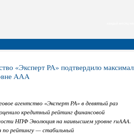
каждый месяц нас
ство «Эксперт РА» подтвердило максим
овне AАA
говое агентство «Эксперт РА» в девятый раз
 оценило кредитный рейтинг финансовой
ости НПФ Эволюция на наивысшем уровне ruAАA.
з по рейтингу — стабильный