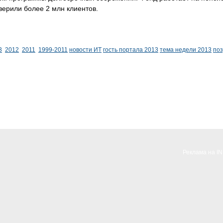
ерили более 2 млн клиентов.
3
2012
2011
1999-2011
новости ИТ
гость портала 2013
тема недели 2013
по
Реклама на I