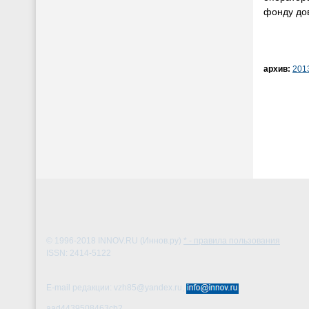
фонду дов
архив:
201
© 1996-2018
INNOV.RU (Иннов.ру)
* - правила пользования
ISSN: 2414-5122
E-mail редакции: vzh85@yandex.ru,
aad4439508463cb2