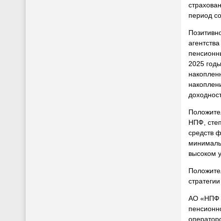
страхова
период со
Позитивн
агентства
пенсионн
2025 годы
накоплен
накоплен
доходнос
Положите
НПФ, степ
средств ф
минимальн
высоком у
Положите
стратегии
АО «НПФ 
пенсионн
оператор