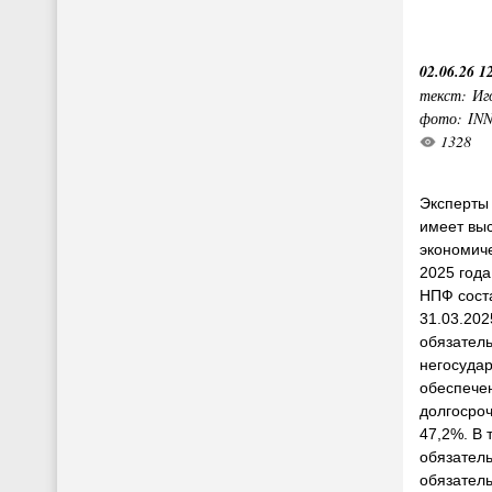
02.06.26 1
текст: Иг
фото: IN
1328
Эксперты 
имеет вы
экономиче
2025 года
НПФ соста
31.03.202
обязател
негосуда
обеспече
долгосро
47,2%. В 
обязатель
обязател