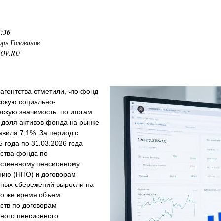
2:36
орь Голованов
NOV.RU
агентства отметили, что фонд
сокую социально-
скую значимость: по итогам
 доля активов фонда на рынке
вила 7,1%. За период с
5 года по 31.03.2026 года
ьства фонда по
рственному пенсионному
нию (НПО) и договорам
чных сбережений выросли на
то же время объем
ств по договорам
ьного пенсионного