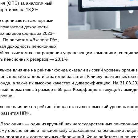
ния (ОПС) за аналогичный
кратился на 13,3%.
о оцениваются экспертами
 показатели доходности
ых активов фонда за 2023–
. По расчетам «Эксперт РА»,
ная доходность пенсионных
ий за вычетом вознаграждения управляющим компаниям, специали
ть пенсионных резервов — 28,1%.
льное влияние на рейтинг фонда оказали высокий уровень органи
ень проработанности стратегии развития. К числу позитивных факт
онда, а также их высокое качество и диверсификацию. На 31.03.2
ый нормативный размер в 65 раз. Коэффициент текущей ликвидност
ровне.
льное влияние на рейтинг фонда оказывают высокий уровень инф
 развития НПФ.
Эволюция» — один из крупнейших негосударственных пенсионных 
ому обеспечению и пенсионному страхованию на основании лицензи
ом программы долгосрочных сбережений. Фонд работает на пенси