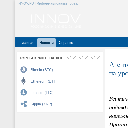
INNOV.RU | Информационный портал
Главная
Новости
Справка
КУРСЫ КРИПТОВАЛЮТ
Агент
Bitcoin (BTC)
на ур
Ethereum (ETH)
Litecoin (LTC)
Рейтин
Ripple (XRP)
подряд
надежн
Прогно