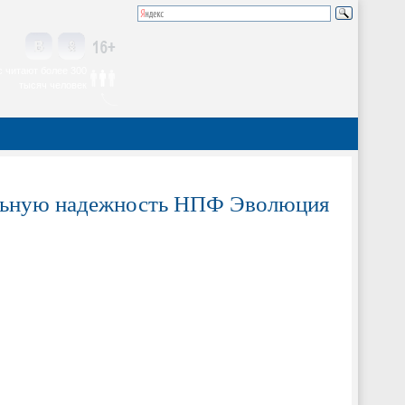
 читают более 300
тысяч человек
альную надежность НПФ Эволюция