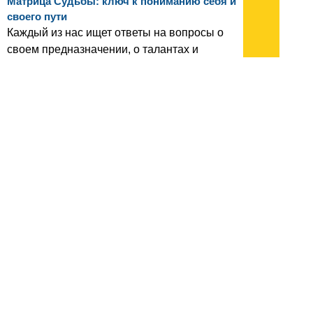
Матрица Судьбы: ключ к пониманию себя и
своего пути
Каждый из нас ищет ответы на вопросы о
своем предназначении, о талантах и
жизненных уроках, и в психологической
области в разное время появляются
инструменты, помогающие пролить свет на
скрытые аспекты личности
(с) Все права принадлежат INNOV.RU
Новости 1 - 20 из 13061
Начало | Пред. |
1
2
3
4
5
|
След.
|
Конец
архив:
2013
2012
2011
1999-2011
новости ИТ
гость портала 2013
тема недели 2013
поздравления