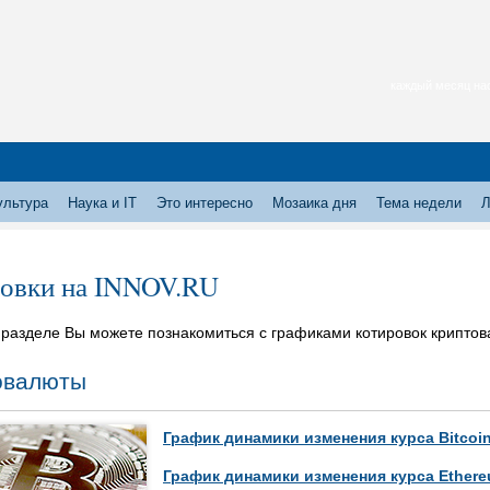
каждый месяц нас
ультура
Наука и IT
Это интересно
Мозаика дня
Тема недели
Л
овки на INNOV.RU
разделе Вы можете познакомиться с графиками котировок криптов
овалюты
График динамики изменения курса Bitcoi
График динамики изменения курса Ethere