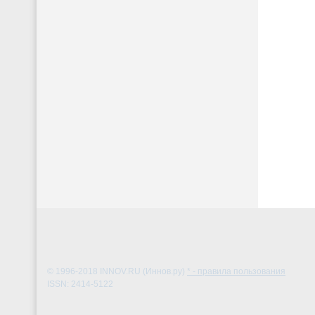
© 1996-2018
INNOV.RU (Иннов.ру)
* - правила пользования
ISSN: 2414-5122