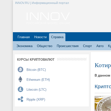
INNOV.RU | Информационный портал
Главная
Новости
Справка
Экономика
Общество
Происшествия
Спорт
Авто
К
КУРСЫ КРИПТОВАЛЮТ
Котир
Bitcoin (BTC)
В данном 
Ethereum (ETH)
Крипт
Litecoin (LTC)
Ripple (XRP)