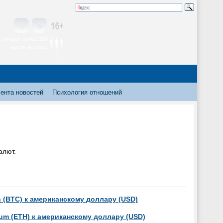
 читают более 300
тысяч человек
ента новостей
Психология отношений
алют.
n (BTC) к американскому доллару (USD)
um (ETH) к американскому доллару (USD)