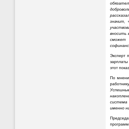
обязател
доброво
рассказа
значит, 
участво
вносить 
сможе
софинанс
Эксперт 
зарплаты
этот пока
По мнени
работник
Успешные
накоплен
система 
именно н
Председа
программ