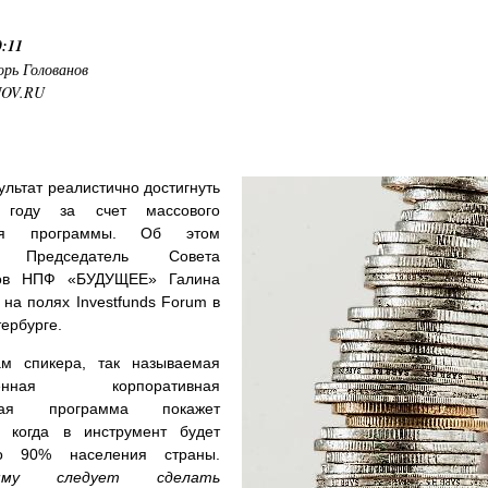
0:11
орь Голованов
NOV.RU
ультат реалистично достигнуть
году за счет массового
ния программы. Об этом
а Председатель Совета
ров НПФ «БУДУЩЕЕ» Галина
на полях Investfunds Forum в
ербурге.
м спикера, так называемая
вленная корпоративная
нная программа покажет
т, когда в инструмент будет
но 90% населения страны.
амму следует сделать