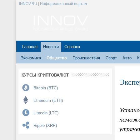
INNOV.RU | Информационный портал
Главная
Новости
Справка
Экономика
Общество
Происшествия
Спорт
Авто
К
КУРСЫ КРИПТОВАЛЮТ
Экспе
Bitcoin (BTC)
Ethereum (ETH)
Устано
Litecoin (LTC)
поможе
Ripple (XRP)
утрачен