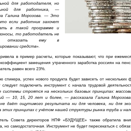
ьной для работодателя, но
льной для работника, —
ла Галина Морозова. — Это
что если работник захочет
вать в такой программе и
взносы, то работодатель не
т отказать ему в
ировании средств».
привела в пример расчеты, которые показывают, что при ежемес
 коэффициент замещения утраченного заработка россиян на пенси
затель равен всего 23%.
ю спикера, успех нового продукта будет зависеть от нескольких 
у следует подключить инструмент с начала трудовой деятельнос
 системы строятся на нескольких базовых принципах: массов
ий — 10, 15, 20 лет и более, — рассказала Галина Морозов
не даёт ощутимого результата ни для человека, ни для эко
а этих принципах с учётом нашей структуры рынка труда и нал
тель Совета директоров НПФ «БУДУЩЕЕ» также обратила вним
а, но самодостаточная. Инструмент не будет пересекаться с обя