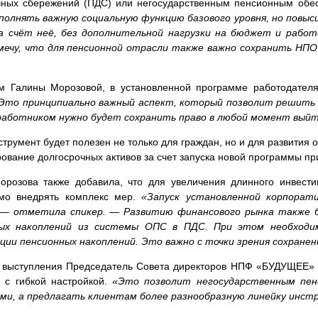
чных сбережений (ПДС) или негосударственным пенсионным об
полнять важную социальную функцию базового уровня, но пов
а счёт неё, без дополнительной нагрузки на бюджет и работ
ечу, что для пенсионной отрасли также важно сохранить НПО
м Галины Морозовой, в установленной программе работодател
Это принципиально важный аспект, который позволит решить з
работником нужно будет сохранить право в любой момент выйт
трумент будет полезен не только для граждан, но и для развития о
ование долгосрочных активов за счет запуска новой программы пр
орозова также добавила, что для увеличения длинного инвести
мо внедрять комплекс мер.
«Запуск установленной корпорат
 — отметила спикер. — Развитию финансового рынка также 
ных накоплений из системы ОПС в ПДС. При этом необходи
ции пенсионных накоплений. Это важно с точки зрения сохранен
 выступления Председатель Совета директоров НПФ «БУДУЩЕЕ» 
в с гибкой настройкой.
«Это позволит негосударственным пе
ми, а предлагать клиентам более разнообразную линейку инст