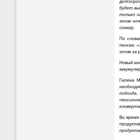
долгосро
будет вы
только з
этом отм
спикер.
По слова
пенсии.
«
этом за 
Новый инс
аккумулир
Галина М
необходи
подхода,
пенсион
конверта
Во время
продукто
продукта