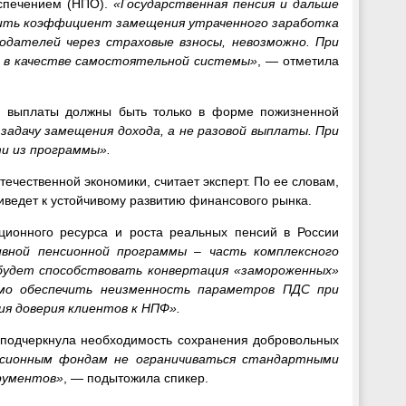
еспечением (НПО).
«Государственная пенсия и дальше
ысить коэффициент замещения утраченного заработка
одателей через страховые взносы, невозможно. При
 в качестве самостоятельной системы»
, — отметила
я выплаты должны быть только в форме пожизненной
адачу замещения дохода, а не разовой выплаты. При
и из программы».
течественной экономики, считает эксперт. По ее словам,
иведет к устойчивому развитию финансового рынка.
ционного ресурса и роста реальных пенсий в России
ивной пенсионной программы – часть комплексного
будет способствовать конвертация «замороженных»
мо обеспечить неизменность параметров ПДС при
ия доверия клиентов к НПФ».
подчеркнула необходимость сохранения добровольных
нсионным фондам не ограничиваться стандартными
рументов»
, — подытожила спикер.