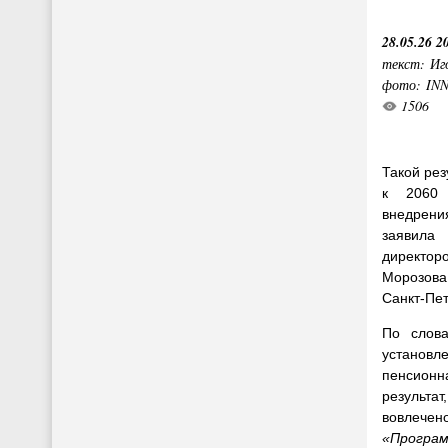
28.05.26 2
текст: Иг
фото: IN
1506
Такой рез
к 2060 
внедре
заявил
директо
Морозова 
Санкт-Пет
По слова
устано
пенсио
результа
вовлече
«Прогр