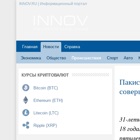
INNOV.RU | Информационный портал
Главная
Новости
Справка
Экономика
Общество
Происшествия
Спорт
Авто
КУРСЫ КРИПТОВАЛЮТ
Пакис
Bitcoin (BTC)
совер
Ethereum (ETH)
Litecoin (LTC)
31-лет
Ripple (XRP)
18 год
пятиле