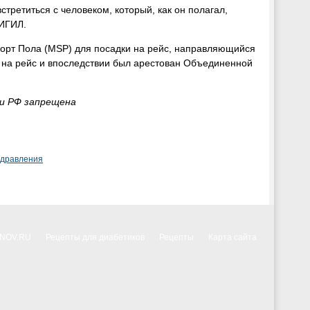
третиться с человеком, который, как он полагал,
 ИГИЛ.
орт Пола (MSP) для посадки на рейс, направляющийся
 на рейс и впоследствии был арестован Объединенной
ии РФ запрещена
здравления
NNOV.RU
Рецепты для диабетиков
Рецепты
Карта сайта