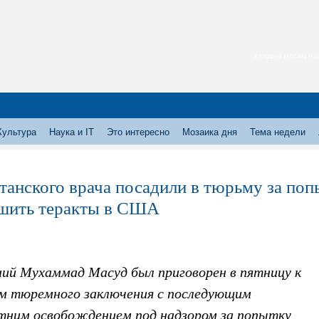
каждый месяц нас
Культура
Наука и IT
Это интересно
Мозаика дня
Тема недели
танского врача посадили в тюрьму за по
шить теракты в США
ний Мухаммад Масуд был приговорен в пятницу к
ам тюремного заключения с последующим
тним освобождением под надзором за попытку