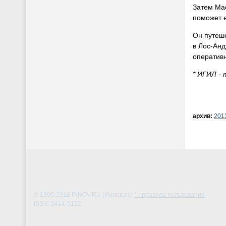
Затем Мас
поможет е
Он путеш
в Лос-Ан
оперативн
* ИГИЛ -
архив:
201
© 1996-2018
INNOV.RU (Иннов.ру)
* - правила пользования
ISSN: 2414-5122