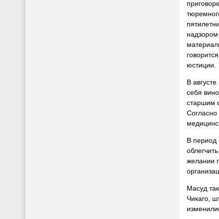
приговоре
тюремног
пятилетн
надзором 
материал
говорится
юстиции.
В августе
себя вин
старшим 
Согласно
медицинск
В период
облегчить
желании п
организац
Масуд так
Чикаго, ш
изменилис