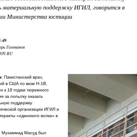
ь материальную поддержку ИГИЛ, говорится в
нии Министерства юстиции
5:49
орь Голованов
NOV.RU
к
: Пакистанский врач,
й в США по визе H-1B,
н к 18 годам тюремного
я за попытку оказать
ьную поддержку
тической организации ИГИЛ и
теракты «одинокого волка» в
й Мухаммад Масуд был