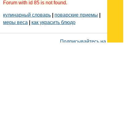
Forum with id 85 is not found.
кулинарный словарь
|
поварские приемы
|
меры веса
|
как украсить блюдо
Подписывайтесь на наш
канал
в
Яндекс.Дзен
Здесь есть другие наши
статьи!
Поиск