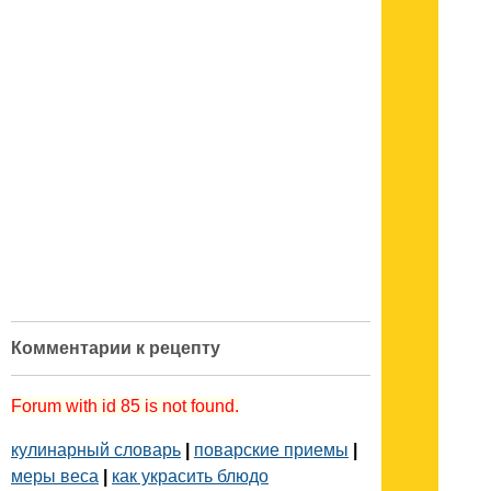
Комментарии к рецепту
Forum with id 85 is not found.
кулинарный словарь
|
поварские приемы
|
меры веса
|
как украсить блюдо