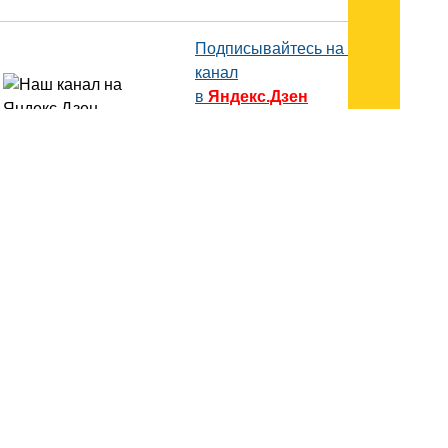
Подписывайтесь на наш
канал
в
Яндекс.Дзен
Здесь есть другие наши
статьи!
Поиск
Карта сайта
© 1996-2026 INNOV.RU (Иннов.ру) -