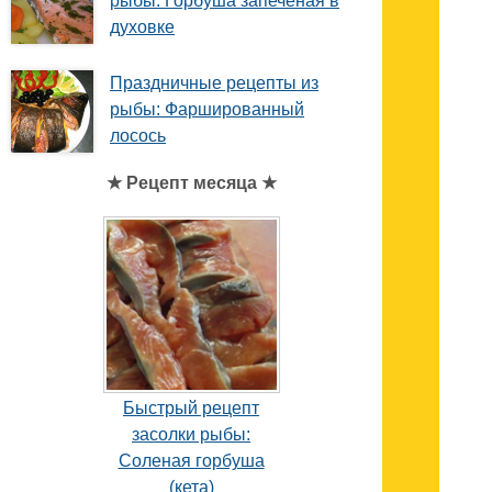
рыбы: Горбуша запеченая в
духовке
Праздничные рецепты из
рыбы: Фаршированный
лосось
★ Рецепт месяца ★
Быстрый рецепт
засолки рыбы:
Соленая горбуша
(кета)