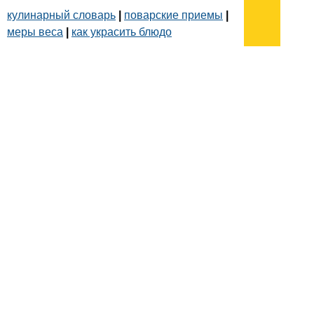
кулинарный словарь
|
поварские приемы
|
меры веса
|
как украсить блюдо
Подписывайтесь на наш
канал
в
Яндекс.Дзен
Здесь есть другие наши
статьи!
Поиск
Карта сайта