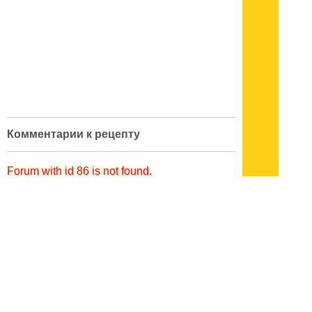
Комментарии к рецепту
Forum with id 86 is not found.
кулинарный словарь
|
поварские приемы
|
меры веса
|
как украсить блюдо
Подписывайтесь на наш
канал
в
Яндекс.Дзен
Здесь есть другие наши