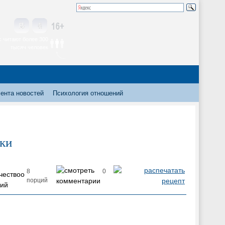
 читают более 300
тысяч человек
ента новостей
Психология отношений
ики
8
0
порций