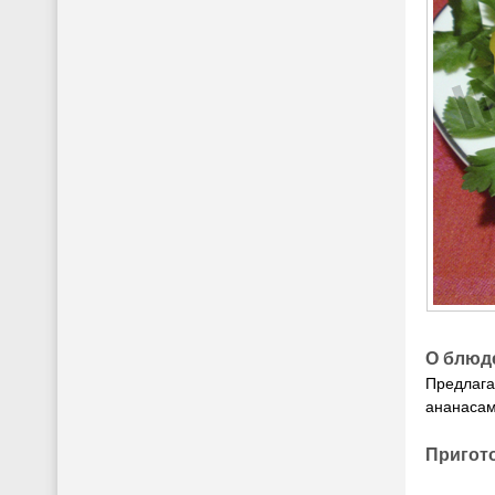
О блюд
Предлага
ананасам
Пригот