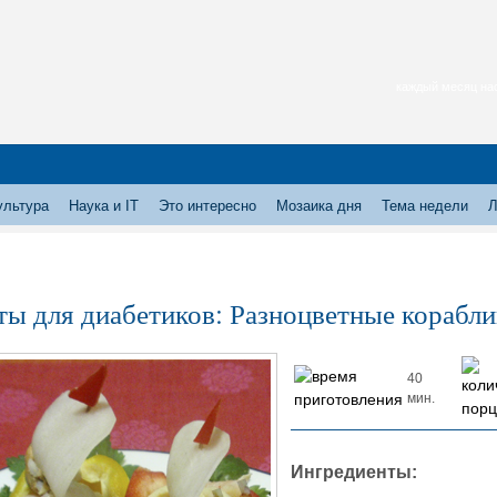
каждый месяц нас
ультура
Наука и IT
Это интересно
Мозаика дня
Тема недели
Л
ты для диабетиков: Разноцветные корабл
40
мин.
Ингредиенты: