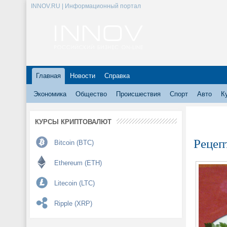
INNOV.RU | Информационный портал
Главная
Новости
Справка
Экономика
Общество
Происшествия
Спорт
Авто
К
КУРСЫ КРИПТОВАЛЮТ
Рецеп
Bitcoin (BTC)
Ethereum (ETH)
Litecoin (LTC)
Ripple (XRP)