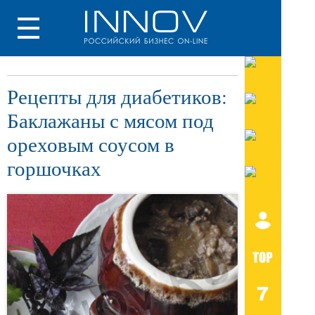
Рецепты для диабетиков:
Баклажаны с мясом под
ореховым соусом в
горшочках