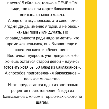
г всего15 кКал, но, только в ПЕЧЕНОМ
виде, так как при жарке баклажаны
впитывают много масла.
А еще они вкусненькие, эти синенькие
ягодки! Да-да, именно ягодки, а не овощи,
как мы привыкли думать. Но
справедливости ради надо заметить, что
кроме «синеньких», они бывают еще и
«желтенькие», и «беленькие».
Восточная мудрость учит девушек: «Не
хочешь остаться старой девой – научись
готовить хотя бы 50 блюд из баклажанов».
А способов приготовления баклажанов –
великое множество.
Итак, предлагается один из восточных
рецептов приготовления блюда из
баклажанов с мясом в горшочках с фото по
шагам.