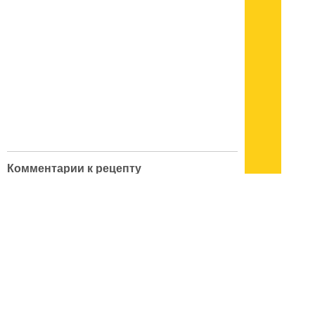
Комментарии к рецепту
Forum with id 94 is not found.
кулинарный словарь
|
поварские приемы
|
меры веса
|
как украсить блюдо
Подписывайтесь на наш
канал