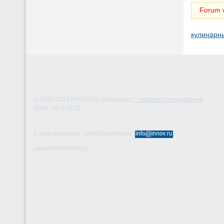
Forum w
кулинарн
© 1996-2018
INNOV.RU (Иннов.ру)
* - правила пользования
ISSN: 2414-5122
E-mail редакции: vzh85@yandex.ru,
aad4439508463cb2