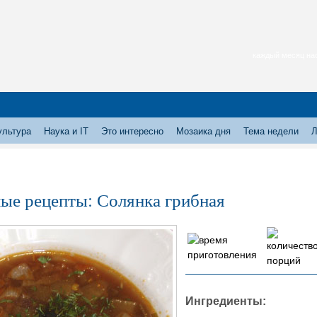
каждый месяц нас
ультура
Наука и IT
Это интересно
Мозаика дня
Тема недели
Л
ые рецепты: Солянка грибная
Ингредиенты: