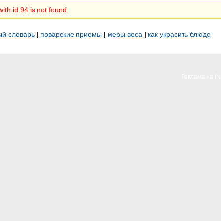
ith id 94 is not found.
ый словарь
|
поварские приемы
|
меры веса
|
как украсить блюдо
Реклама на I