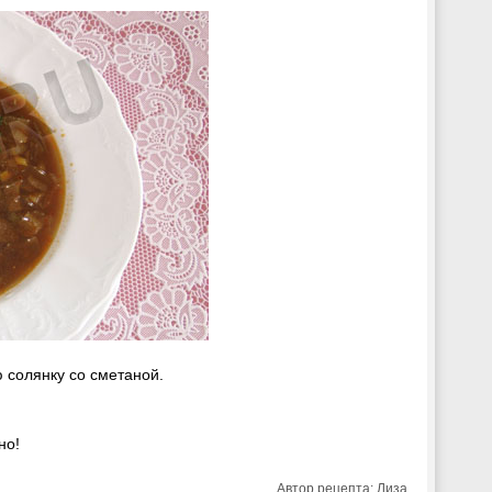
ю солянку со сметаной.
но!
Автор рецепта:
Лиза