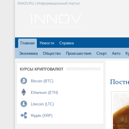
INNOV.RU | Информационный портал
Главная
Новости
Справка
Экономика
Общество
Происшествия
Спорт
Авто
К
КУРСЫ КРИПТОВАЛЮТ
Постн
Bitcoin (BTC)
Ethereum (ETH)
Litecoin (LTC)
Ripple (XRP)