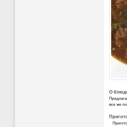
О блюд
Предлага
все же по
Пригот
Пригото