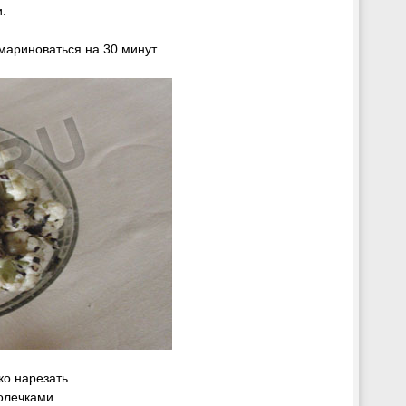
.
мариноваться на 30 минут.
ко нарезать.
олечками.