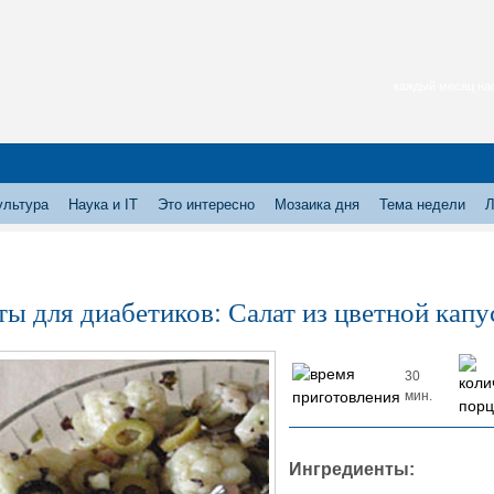
каждый месяц нас
ультура
Наука и IT
Это интересно
Мозаика дня
Тема недели
Л
ты для диабетиков: Салат из цветной капу
30
мин.
Ингредиенты: