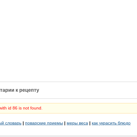
тарии к рецепту
ith id 86 is not found.
ый словарь
|
поварские приемы
|
меры веса
|
как украсить блюдо