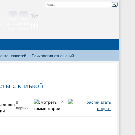
 читают более 300
тысяч человек
ента новостей
Психология отношений
сты с килькой
8
0
порций