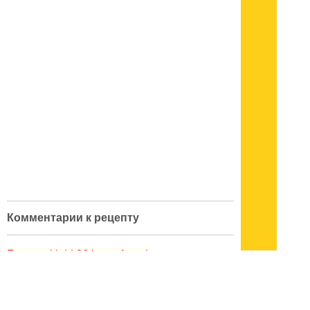
Комментарии к рецепту
Forum with id 86 is not found.
кулинарный словарь
|
поварские приемы
|
меры веса
|
как украсить блюдо