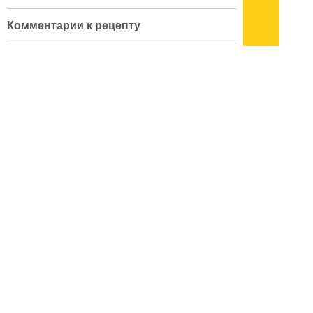
Комментарии к рецепту
Forum with id 86 is not found.
кулинарный словарь
|
поварские приемы
|
меры веса
|
как украсить блюдо
Подписывайтесь на наш
канал
в
Яндекс.Дзен
Здесь есть другие наши
статьи!