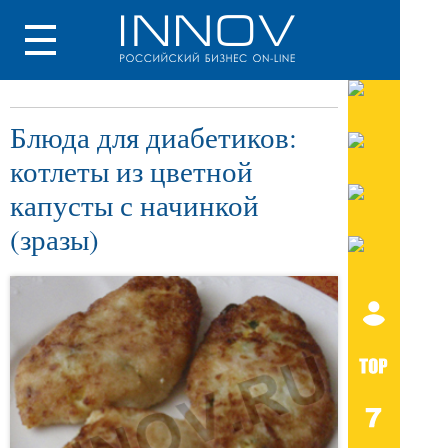
Блюда для диабетиков:
котлеты из цветной
капусты с начинкой
(зразы)