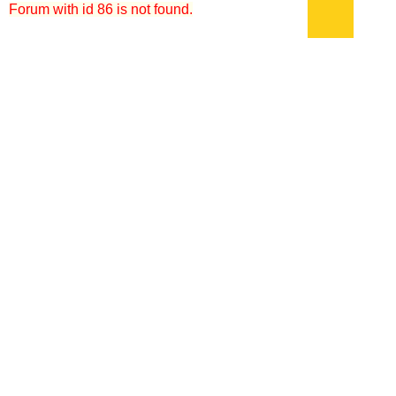
Forum with id 86 is not found.
кулинарный словарь
|
поварские приемы
|
меры веса
|
как украсить блюдо
Подписывайтесь на наш
канал
в
Яндекс.Дзен
Здесь есть другие наши
статьи!
Поиск