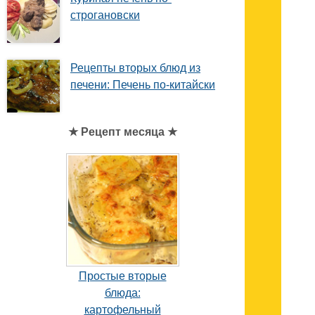
строгановски
Рецепты вторых блюд из
печени: Печень по-китайски
★ Рецепт месяца ★
Простые вторые
блюда:
картофельный