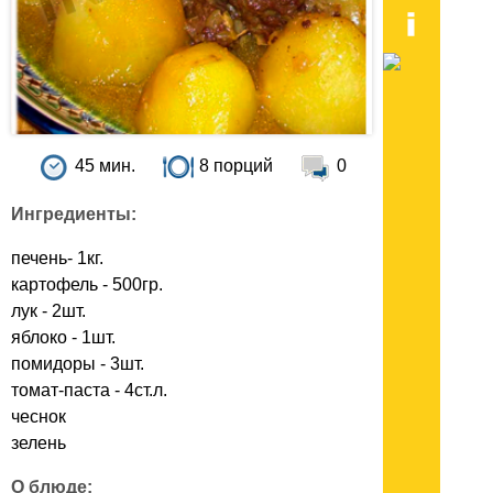
45 мин.
8 порций
0
Ингредиенты:
печень- 1кг.
картофель - 500гр.
лук - 2шт.
яблоко - 1шт.
помидоры - 3шт.
томат-паста - 4ст.л.
чеснок
зелень
О блюде: