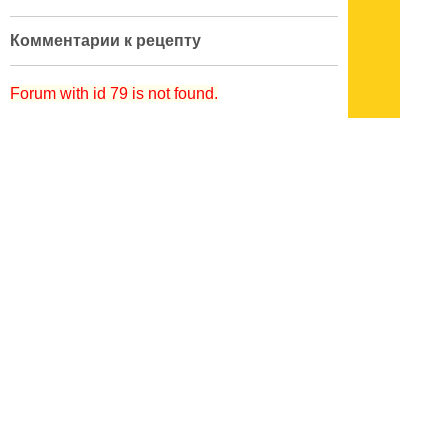
Комментарии к рецепту
Forum with id 79 is not found.
кулинарный словарь
|
поварские приемы
|
меры веса
|
как украсить блюдо
Подписывайтесь на наш
канал
в
Яндекс.Дзен
Здесь есть другие наши
статьи!