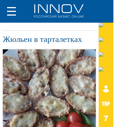
Жюльен в тарталетках