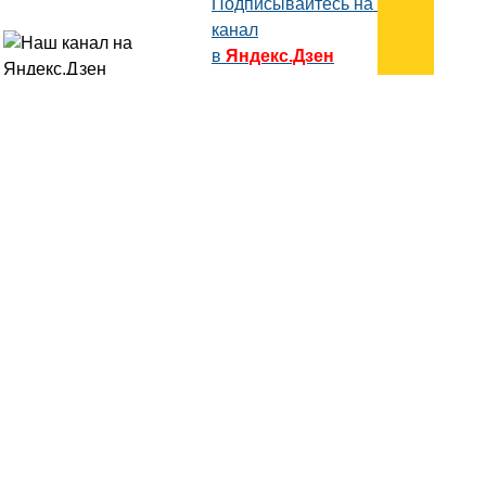
Подписывайтесь на наш
канал
в
Яндекс.Дзен
Здесь есть другие наши
статьи!
Поиск
Карта сайта
© 1996-2026 INNOV.RU (Иннов.ру) -
информационное агентство.
* -
правила пользования