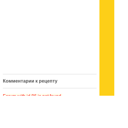
Комментарии к рецепту
Forum with id 86 is not found.
кулинарный словарь
|
поварские приемы
|
меры веса
|
как украсить блюдо