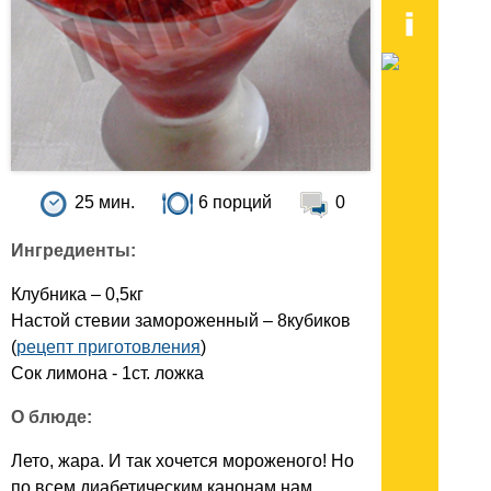
25 мин.
6 порций
0
Ингредиенты:
Клубника – 0,5кг
Настой стевии замороженный – 8кубиков
(
рецепт приготовления
)
Сок лимона - 1ст. ложка
О блюде:
Лето, жара. И так хочется мороженого! Но
по всем диабетическим канонам нам,