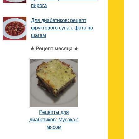
пирога
Для диабетиков: рецепт
фруктового супа с фото по
шагам
★ Рецепт месяца ★
Рецепты для
диабетиков: Мусака с
мясом