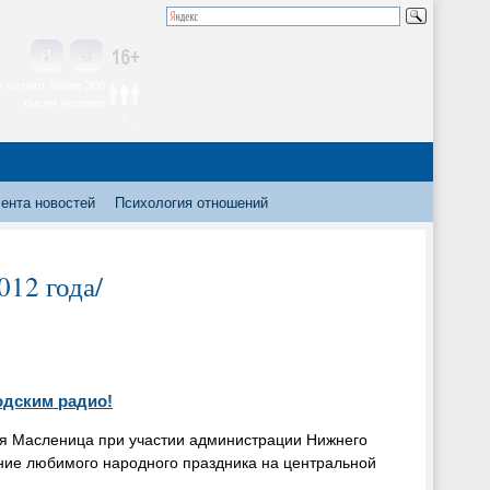
 читают более 300
тысяч человек
ента новостей
Психология отношений
012 года/
одским радио!
я Масленица при участии администрации Нижнего
ние любимого народного праздника на центральной