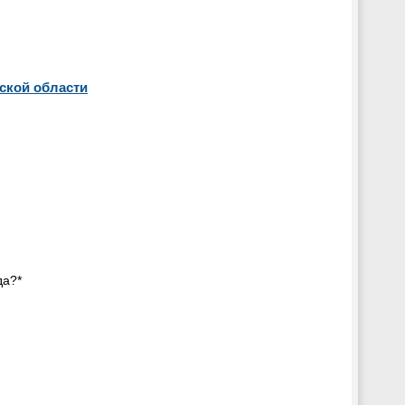
ской области
да?*