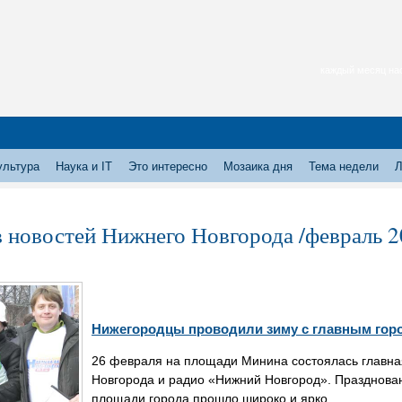
каждый месяц нас
ультура
Наука и IT
Это интересно
Мозаика дня
Тема недели
Л
 новостей Нижнего Новгорода /февраль 2
Нижегородцы проводили зиму с главным гор
26 февраля на площади Минина состоялась главна
Новгорода и радио «Нижний Новгород». Празднова
площади города прошло широко и ярко.