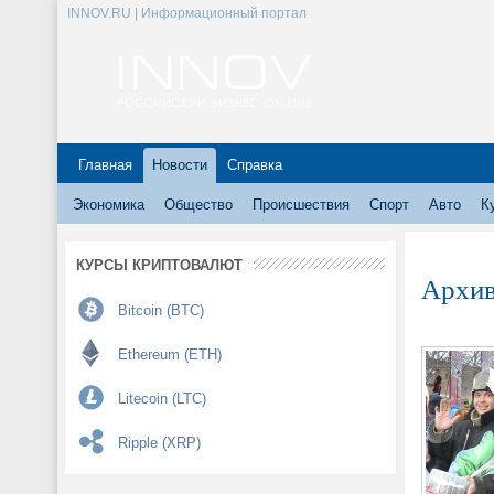
INNOV.RU | Информационный портал
Главная
Новости
Справка
Экономика
Общество
Происшествия
Спорт
Авто
К
КУРСЫ КРИПТОВАЛЮТ
Архив
Bitcoin (BTC)
Ethereum (ETH)
Litecoin (LTC)
Ripple (XRP)