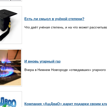
Есть ли смысл в учёной степени?
Что даёт учёная степень, и на что может рассчитыв
И вновь угарный газ
Вчера в Нижнем Новгороде «отведавших» угарного 
Компания «АшДваО» дарит подарки своим кл