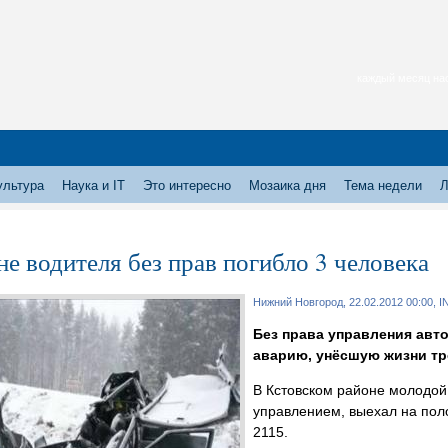
каждый месяц нас
ультура
Наука и IT
Это интересно
Мозаика дня
Тема недели
Л
не водителя без прав погибло 3 человека
Нижний Новгород, 22.02.2012 00:00, 
Без права управления авт
аварию, унёсшую жизни тр
В Кстовском районе молодой
управлением, выехал на пол
2115.