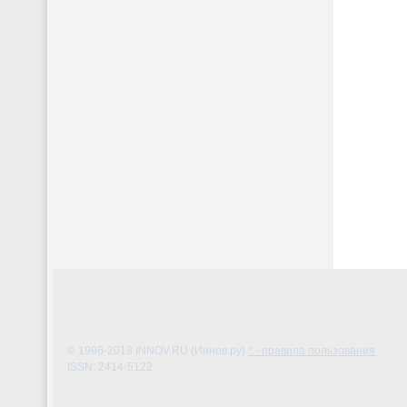
© 1996-2018
INNOV.RU (Иннов.ру)
* - правила пользования
ISSN: 2414-5122