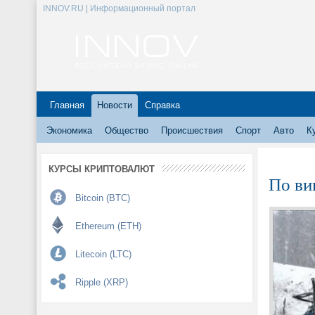
INNOV.RU | Информационный портал
Главная
Новости
Справка
Экономика
Общество
Происшествия
Спорт
Авто
К
КУРСЫ КРИПТОВАЛЮТ
По ви
Bitcoin (BTC)
Ethereum (ETH)
Litecoin (LTC)
Ripple (XRP)