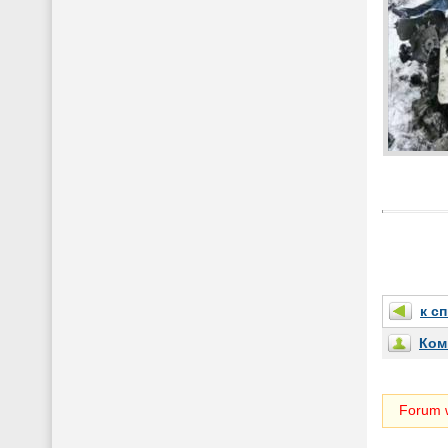
к с
Ком
Forum w