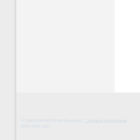
© 1996-2018
INNOV.RU (Иннов.ру)
* - правила пользования
ISSN: 2414-5122