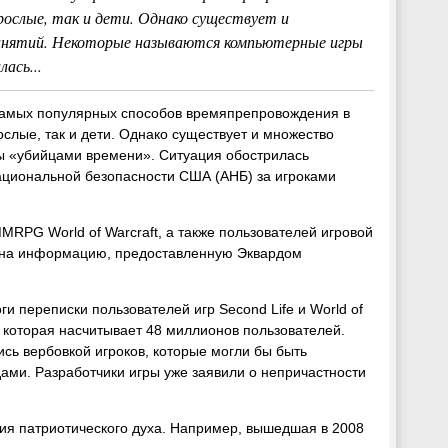
зрослые, так и дети. Однако существует и
анятий. Некоторые называются компьютерные игры
ась...
самых популярных способов времяпрепровождения в
ослые, так и дети. Однако существует и множество
ры «убийцами времени». Ситуация обострилась
ациональной безопасности США (АНБ) за игроками
RPG World of Warcraft, а также пользователей игровой
сь на информацию, предоставленную Эквардом
 переписки пользователей игр Second Life и World of
, которая насчитывает 48 миллионов пользователей.
сь вербовкой игроков, которые могли бы быть
ми. Разработчики игры уже заявили о непричастности
ития патриотического духа. Например, вышедшая в 2008