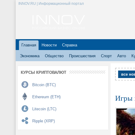
INNOV.RU | Информационный портал
Главная
Новости
Справка
Экономика
Общество
Происшествия
Спорт
Авто
К
КУРСЫ КРИПТОВАЛЮТ
все но
Bitcoin (BTC)
Игры 
Ethereum (ETH)
Litecoin (LTC)
Ripple (XRP)