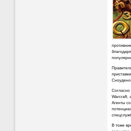
противни
благодар
популярно
Правитель
приставк
Сноудено
Согласно 
Warcraft,
Агенты со
потенциа
спецслужб
В тоже вр