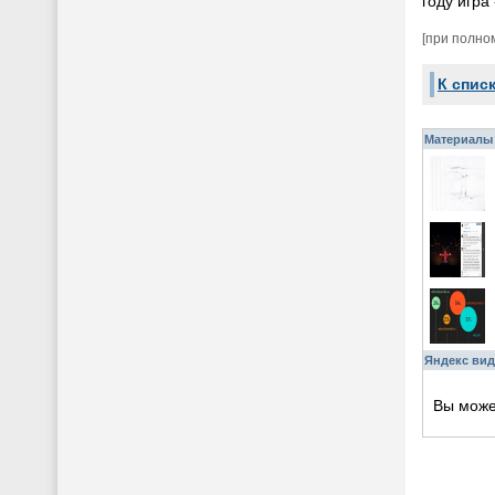
году игра
[при полно
К спис
Материалы 
Яндекс вид
Вы мож