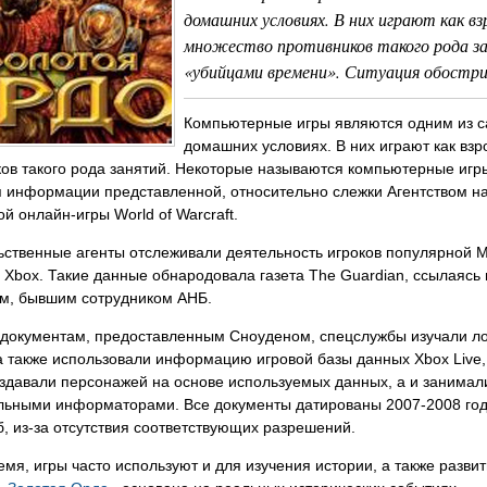
домашних условиях. В них играют как в
множество противников такого рода з
«убийцами времени». Ситуация обострил
Компьютерные игры являются одним из 
домашних условиях. В них играют как взр
ков такого рода занятий. Некоторые называются компьютерные иг
я информации представленной, относительно слежки Агентством н
й онлайн-игры World of Warcraft.
ственные агенты отслеживали деятельность игроков популярной MM
и Xbox. Такие данные обнародовала газета The Guardian, ссылая
м, бывшим сотрудником АНБ.
документам, предоставленным Сноуденом, спецслужбы изучали логи
 а также использовали информацию игровой базы данных Xbox Live
здавали персонажей на основе используемых данных, а и занимали
льными информаторами. Все документы датированы 2007-2008 года
, из-за отсутствия соответствующих разрешений.
емя, игры часто используют и для изучения истории, а также разв