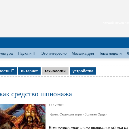
каждый месяц нас
ультура
Наука и IT
Это интересно
Мозаика дня
Тема недели
Л
вости IT
интернет
технологии
устройства
как средство шпионажа
17.12.2013
| фото: Скриншот игры «Золотая Орда»
Компьютерные игры являются одним из 