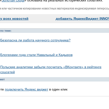
 «
Золотая Орда
» основана на реальных исторических событиях.
м или частичном копировании новостных материалов индексируемая гиперссыл
ку всех новостей
добавить ЯндексВиджет INNO
по теме:
Безопасна ли работа научного сотрудника?
Блогерами года стали Навальный и Кадыров
Польские аналитики забыли посчитать «ВКонтакте» в рейтинге
соцсетей
жет
ете
подключить Яндекс виджет
в один клик