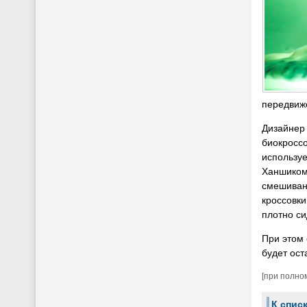
передвиж
Дизайнер 
биокроссо
использу
Ханшиком
смешиван
кроссовки
плотно си
При этом 
будет ост
[при полно
К спис