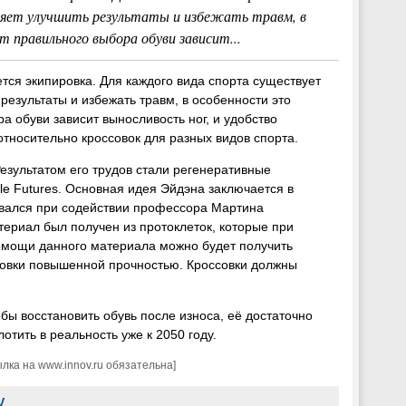
ляет улучшить результаты и избежать травм, в
т правильного выбора обуви зависит...
тся экипировка. Для каждого вида спорта существует
результаты и избежать травм, в особенности это
а обуви зависит выносливость ног, и удобство
носительно кроссовок для разных видов спорта.
зультатом его трудов стали регенеративные
e Futures. Основная идея Эйдэна заключается в
ывался при содействии профессора Мартина
риал был получен из протоклеток, которые при
омощи данного материала можно будет получить
ссовки повышенной прочностью. Кроссовки должны
бы восстановить обувь после износа, её достаточно
отить в реальность уже к 2050 году.
ка на www.innov.ru обязательна]
V