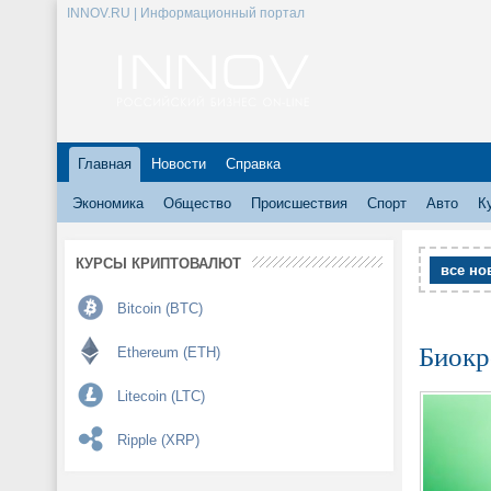
INNOV.RU | Информационный портал
Главная
Новости
Справка
Экономика
Общество
Происшествия
Спорт
Авто
К
КУРСЫ КРИПТОВАЛЮТ
все но
Bitcoin (BTC)
Биокр
Ethereum (ETH)
Litecoin (LTC)
Ripple (XRP)