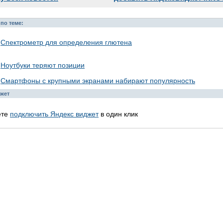
по теме:
Спектрометр для определения глютена
Ноутбуки теряют позиции
Смартфоны с крупными экранами набирают популярность
жет
ете
подключить Яндекс виджет
в один клик