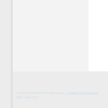
© 1996-2018
INNOV.RU (Иннов.ру)
* - правила пользования
ISSN: 2414-5122