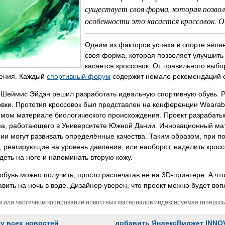
существует своя форма, которая позво
особенности это касается кроссовок. О
Одним из факторов успеха в спорте являе
своя форма, которая позволяет улучшить 
касается кроссовок. От правильного выбор
ения. Каждый
спортивный форум
содержит немало рекомендаций от
Шеймис Эйдэн решил разработать идеальную спортивную обувь. Ре
вки. Прототип кроссовок был представлен на конференции Wearabl
емом материале биологического происхождения. Проект разрабат
а, работающего в Университете Южной Дании. Инновационный мате
ии могут развивать определённые качества. Таким образом, при п
, реагирующие на уровень давления, или наоборот, наделить кро
деть на ноге и напоминать вторую кожу.
обувь можно получить, просто распечатав её на 3D-принтере. А что
авить на ночь в воде. Дизайнер уверен, что проект можно будет вопл
м или частичном копировании новостных материалов индексируемая гиперссыл
ку всех новостей
добавить ЯндексВиджет INNO