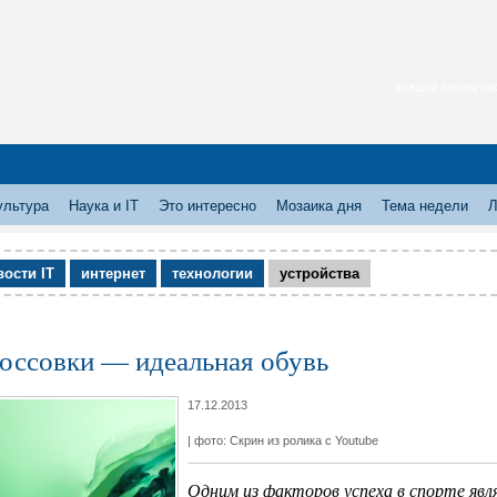
каждый месяц нас
ультура
Наука и IT
Это интересно
Мозаика дня
Тема недели
Л
вости IT
интернет
технологии
устройства
оссовки — идеальная обувь
17.12.2013
| фото: Скрин из ролика с Youtube
Одним из факторов успеха в спорте явл