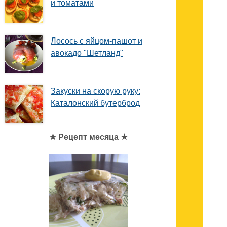
и томатами
Лосось с яйцом-пашот и
авокадо "Шетланд"
Закуски на скорую руку:
Каталонский бутерброд
★ Рецепт месяца ★