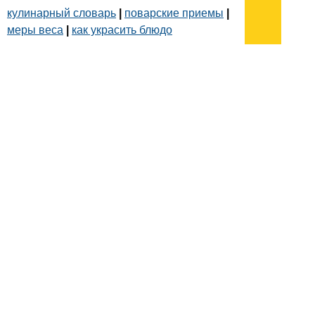
кулинарный словарь
|
поварские приемы
|
меры веса
|
как украсить блюдо
Подписывайтесь на наш
канал
в
Яндекс.Дзен
Здесь есть другие наши
статьи!
Поиск
Карта сайта