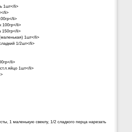
ь 1шт</li>
</li>
100гр</li>
к 100гр</li>
а 150гр</li>
а(маленькая) 1шт</li>
 сладкий 1/2шт</li>
00гр</li>
ст.л.яйцо 1шт</li>
i>
пусты, 1 маленькую свеклу, 1/2 сладкого перца нарезать