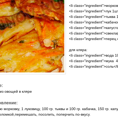
<li class="ingredient">морков
<li class="ingredient">лук 1шт
<li class="ingredient">тыква 
<li class="ingredient">кабачо
<li class="ingredient">капуст
<li class="ingredient">свекл
<li class="ingredient">перец
для кляра:
<li class="ingredient">вода 1
<li class="ingredient">мука 4
<li class="ingredient">соль</l
е:
из овощей в кляре
овление:
 морковку, 1 луковицу, 100 гр. тыквы и 100 гр. кабачка, 150 гр. ка
оломкой,перемешать, посолить, поперчить по-вкусу.