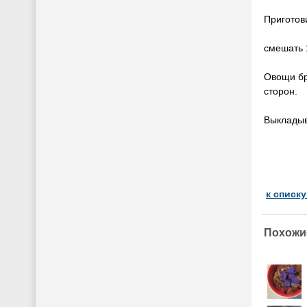
Приготови
смешать 1
Овощи бр
сторон.
Выкладыв
к списк
Похожи