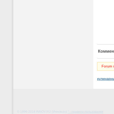
Коммен
Forum w
кулинарн
© 1996-2018
INNOV.RU (Иннов.ру)
* - правила пользования