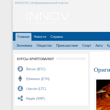
INNOV.RU | Информационный портал
Главная
Новости
Справка
Экономика
Общество
Происшествия
Спорт
Авто
К
КУРСЫ КРИПТОВАЛЮТ
Ориги
Bitcoin (BTC)
Ethereum (ETH)
Litecoin (LTC)
Ripple (XRP)