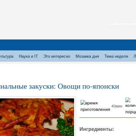
каждый месяц нас
ультура
Наука и IT
Это интересно
Мозаика дня
Тема недели
Л
нальные закуски: Овощи по-японски
40мин
Ингредиенты: