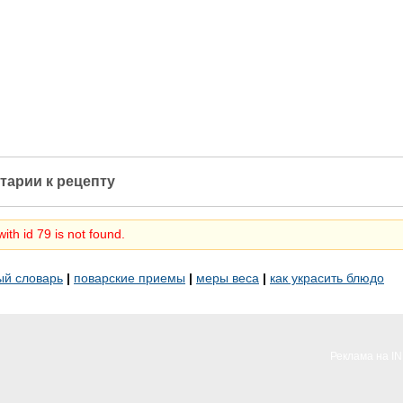
тарии к рецепту
ith id 79 is not found.
ый словарь
|
поварские приемы
|
меры веса
|
как украсить блюдо
Реклама на I