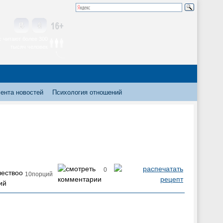
 читают более 300
тысяч человек
ента новостей
Психология отношений
0
10порций