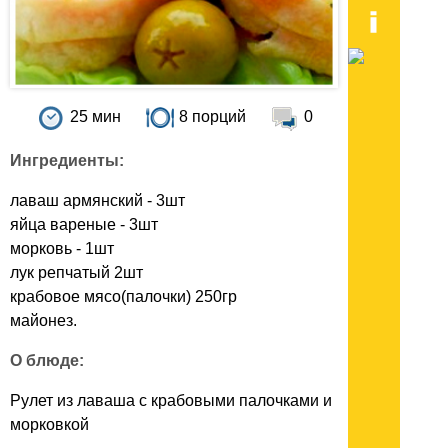
25 мин
8 порций
0
Ингредиенты:
лаваш армянский - 3шт
яйца вареные - 3шт
морковь - 1шт
лук репчатый 2шт
крабовое мясо(палочки) 250гр
майонез.
О блюде:
Рулет из лаваша с крабовыми палочками и
морковкой