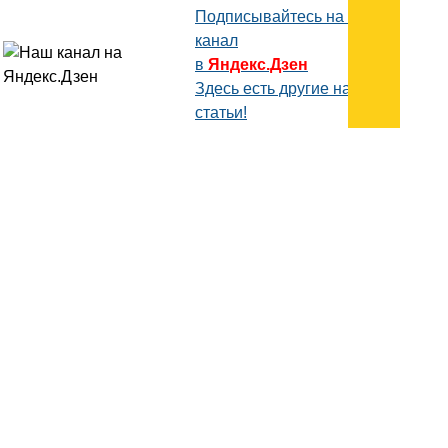
Подписывайтесь на наш
канал
в
Яндекс.Дзен
Здесь есть другие наши
статьи!
Поиск
Карта сайта
© 1996-2026 INNOV.RU (Иннов.ру) -
информационное агентство.
* -
правила пользования