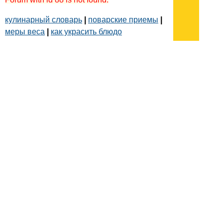
кулинарный словарь
|
поварские приемы
|
меры веса
|
как украсить блюдо
Подписывайтесь на наш
канал
в
Яндекс.Дзен
Здесь есть другие наши
статьи!
Поиск
Карта сайта