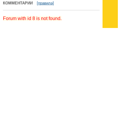
КОММЕНТАРИИ
[правила]
Forum with id 8 is not found.
Подписывайтесь на наш
канал
в
Яндекс.Дзен
Здесь есть другие наши
статьи!
Поиск