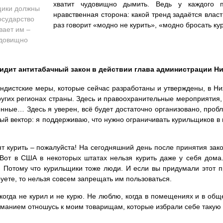
хватит чудовищно дымить. Ведь у каждого п
щики должны
нравственная сторона: какой тренд задаётся влас
осударство
раз говорит «модно не курить», «модно бросать к
вает им
–
удовищно
видит антитабачный закон в действии глава администрации Н
ндистские меры, которые сейчас разработаны и утверждены, в Ни
других регионах страны. Здесь и правоохранительные мероприятия
нные… Здесь я уверен, всё будет достаточно организовано, пробл
й вектор: я поддерживаю, что нужно ограничивать курильщиков в их
ят курить – пожалуйста! На сегодняшний день после принятия зак
 Вот в США в некоторых штатах нельзя курить даже у себя дома
. Потому что курильщики тоже люди. И если вы придумали этот пр
уете, то нельзя совсем запрещать им пользоваться.
когда не курил и не курю. Не люблю, когда в помещениях и в общ
иманием отношусь к моим товарищам, которые избрали себе такую 