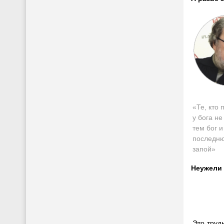
«Те, кто 
у бога н
тем бог и
последню
запой»
Неужели 
Это трудн