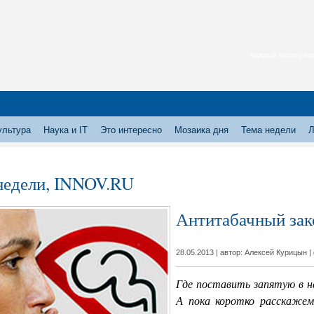
каждый месяц нас
ультура
Наука и IT
Это интересно
Мозаика дня
Тема недели
Л
недели, INNOV.RU
Антитабачный зако
28.05.2013 | автор: Алексей Курицын |
Где поставить запятую в н
А пока коротко расскажем 