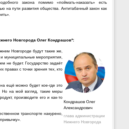
одобного закона помимо «поймать-наказать» есть
тью на пути развития общества. Антитабачный закон как
урить».
ижнего Новгорода Олег Кондрашов*:
жнем Новгороде будут такие же,
, и муниципальные мероприятия,
ем не будет. Государство задаёт
 правах с точки зрения тех, кто
она ещё можно будет кое-где это
. Но на мой взгляд, такие меры
одукт, производите его и как-то
Кондрашов Олег
Александрович
ественном транспорте накурено,
глава администрации
привычку».
Нижнего Новгорода