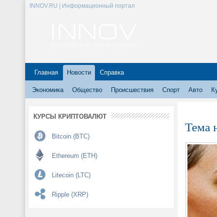
INNOV.RU | Информационный портал
Главная
Новости
Справка
Экономика
Общество
Происшествия
Спорт
Авто
К
КУРСЫ КРИПТОВАЛЮТ
Тема 
Bitcoin (BTC)
Ethereum (ETH)
Litecoin (LTC)
Ripple (XRP)