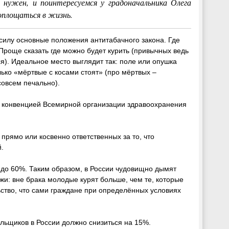
н нужен, и поинтересуемся у градоначальника Олега
оплощаться в жизнь.
 силу основные положения антитабачного закона. Где
роще сказать где можно будет курить (привычных ведь
ся). Идеальное место выглядит так: поле или опушка
лько «мёртвые с косами стоят» (про мёртвых –
совсем печально).
й конвенцией Всемирной организации здравоохранения
прямо или косвенно ответственных за то, что
й.
0 до 60%. Таким образом, в России чудовищно дымят
жи: вне брака молодые курят больше, чем те, которые
льство, что сами граждане при определённых условиях
ильщиков в России должно снизиться на 15%.