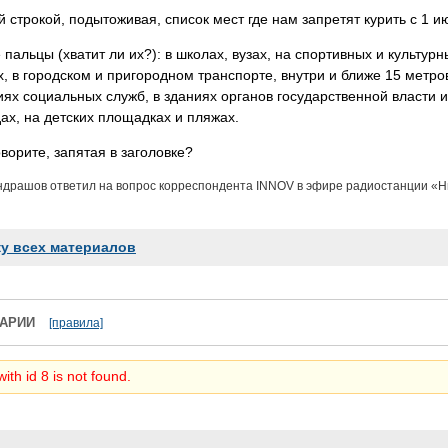
й строкой, подытоживая, список мест где нам запретят курить с 1 и
 пальцы (хватит ли их?): в школах, вузах, на спортивных и культур
, в городском и пригородном транспорте, внутри и ближе 15 метров
х социальных служб, в зданиях органов государственной власти и
ах, на детских площадках и пляжах.
говорите, запятая в заголовке?
ондрашов ответил на вопрос корреспондента INNOV в эфире радиостанции «Н
ку всех материалов
АРИИ
[правила]
ith id 8 is not found.