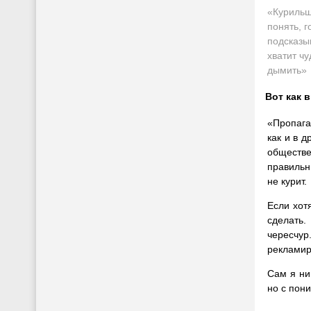
«Куриль
понять, г
подсказы
хватит ч
дымить
»
Вот как 
«Пропага
как и в 
обществе
правильны
не курит.
Если хот
сделать.
чересчур
рекламир
Сам я ни
но с пон