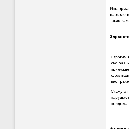
Информаци
нарколог
такие зак
Здравств
Строгим 
как раз 
принужден
курильщи
вас трах
Скажу о 
нарушает
полдома (
А разве 