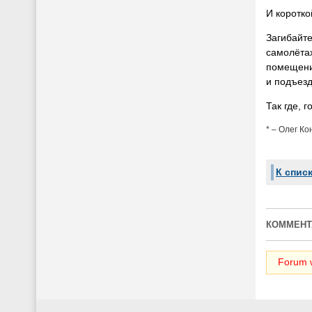
И коротко
Загибайте
самолётах
помещения
и подъезд
Так где, 
* – Олег К
К спис
КОММЕНТ
Forum w