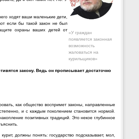
него ходят ваши маленькие дети,
от если бы такой закон не был
защите охраны ваших детей от
«У граждан
появляется законная
возможность
жаловаться на
курильщиков
»
тивятся закону. Ведь он прописывает достаточно
ровать, как общество воспримет законы, направленные
остепенно, и с каждым поколением становится нормой.
накопление позитивных традиций. Это некое глубинное
бъяснить.
 курит, должны понять: государство подсказывает, мол,