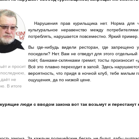
Нарушения прав курильщика нет. Норма для че
культуральное неравенство между потребителям
потреблять, нарушается повсеместно. Яркий пример.
Вы где-нибудь видели ресторан, где запрещено у
посидели? Нет. Вам не отведут для этого отдельный з
поёт, банками-склянками гремит, тосты произносит 
пьёт и просит
Всё это плавно переходит в запой. Здесь нарушаютс
е последнюю,
вероятность, что придя в ночной клуб, тебе милым г
 даёт не
ощущения, да по низкой цене.
ю. В итоге
курящие люди с вводом закона вот так возьмут и перестанут
ость закона. За каждым полицейские бегать не будут, дабы оштрафо