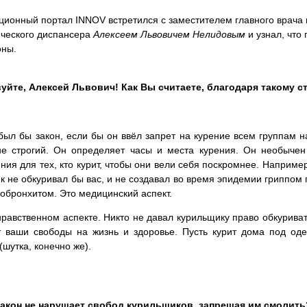
онный портал INNOV встретился с заместителем главного врача п
ического диспансера
Алексеем Львовичем Нелидовым
и узнал, что
оны.
уйте, Алексей Львович! Как Вы считаете, благодаря такому 
был бы закон, если бы он ввёл запрет на курение всем группам н
не строгий. Он определяет часы и места курения. Он необычен
ия для тех, кто курит, чтобы они вели себя поскромнее. Например,
к не обкуривал бы вас, и не создавал во время эпидемии гриппом
еобронхитом. Это медицинский аспект.
нравственном аспекте. Никто не давал курильщику право обкуриват
 ваши свободы на жизнь и здоровье. Пусть курит дома под оде
шутка, конечно же).
закон не нарушает свобод курильщиков, запрещая им смолить