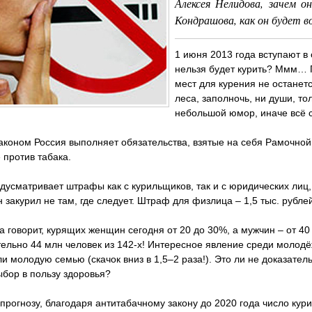
Алексея Нелидова, зачем о
Кондрашова, как он будет в
1 июня 2013 года вступают в
нельзя будет курить? Ммм… П
мест для курения не останет
леса, заполночь, ни души, то
небольшой юмор, иначе всё 
аконом Россия выполняет обязательства, взятые на себя Рамочно
 против табака.
дусматривает штрафы как с курильщиков, так и с юридических лиц, 
 закурил не там, где следует. Штраф для физлица – 1,5 тыс. рубле
а говорит, курящих женщин сегодня от 20 до 30%, а мужчин – от 4
ельно 44 млн человек из 142-х! Интересное явление среди молодё
и молодую семью (скачок вниз в 1,5–2 раза!). Это ли не доказате
бор в пользу здоровья?
прогнозу, благодаря антитабачному закону до 2020 года число кур