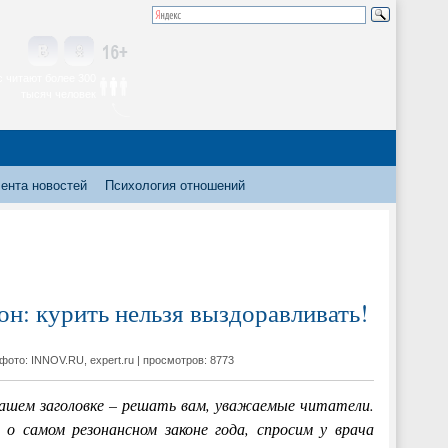
 читают более 300
тысяч человек
ента новостей
Психология отношений
н: курить нельзя выздоравливать!
 фото: INNOV.RU, expert.ru | просмотров: 8773
ашем заголовке – решать вам, уважаемые читатели.
о самом резонансном законе года, спросим у врача