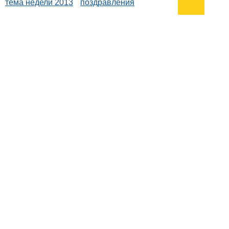
тема недели 2013
поздравления
Подписывайтесь на наш
канал
в
Яндекс.Дзен
Здесь есть другие наши
статьи!
Поиск
Карта сайта
© 1996-2026 INNOV.RU (Иннов.ру) -