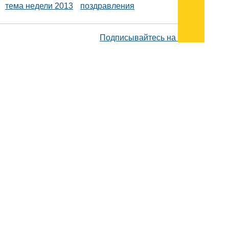
тема недели 2013
поздравления
Подписывайтесь на наш
канал
в
Яндекс.Дзен
Здесь есть другие наши
статьи!
Поиск
Карта сайта