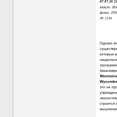
07.07.26 2
текст: Иг
фото: IN
1246
Однако вн
существу
которые в
национал
программ
бакалаври
Westminst
Wycombe 
это не пр
учрежден
экосистем
строится 
мышления