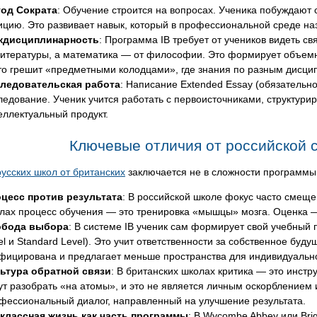
од Сократа
: Обучение строится на вопросах. Ученика побуждают
ицию. Это развивает навык, который в профессиональной среде назыв
ждисциплинарность
: Программа IB требует от учеников видеть с
литературы, а математика — от философии. Это формирует объемно
то грешит «предметными колодцами», где знания по разным дисци
ледовательская работа
: Написание Extended Essay (обязательн
ледование. Ученик учится работать с первоисточниками, структурир
еллектуальный продукт.
Ключевые отличия от российской 
усских школ от британских
заключается не в сложности программы, 
цесс против результата
: В российской школе фокус часто смеще
лах процесс обучения — это тренировка «мышцы» мозга. Оценка —
обода выбора
: В системе IB ученик сам формирует свой учебный 
el и Standard Level). Это учит ответственности за собственное буду
фицирована и предлагает меньше пространства для индивидуально
ьтура обратной связи
: В британских школах критика — это инстру
ут разобрать «на атомы», и это не является личным оскорблением
фессиональный диалог, направленный на улучшение результата.
классная жизнь как часть программы
: В Wycombe Abbey или Brig