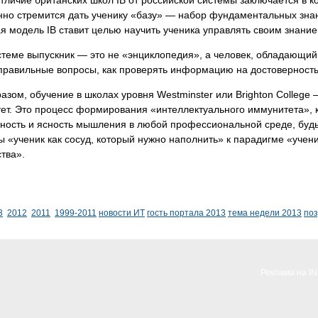
тличие британских школ IB от российской системы заключается в к
но стремится дать ученику «базу» — набор фундаментальных знан
я модель IB ставит целью научить ученика управлять своим знание
стеме выпускник — это не «энциклопедия», а человек, обладающий 
правильные вопросы, как проверять информацию на достоверность
азом, обучение в школах уровня Westminster или Brighton College 
ет. Это процесс формирования «интеллектуального иммунитета», 
ость и ясность мышления в любой профессиональной среде, будь т
 «ученик как сосуд, который нужно наполнить» к парадигме «учени
тва».
3
2012
2011
1999-2011
новости ИТ
гость портала 2013
тема недели 2013
по
Реклама на I