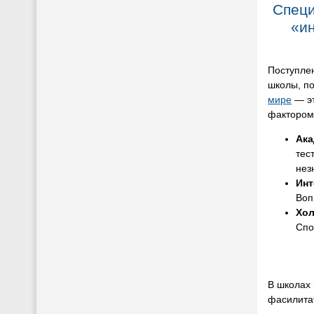
Специ
«и
Поступле
школы, по
мире
— эт
фактором 
Ака
тес
нез
Инт
Воп
Хол
Спо
В школах 
фасилита