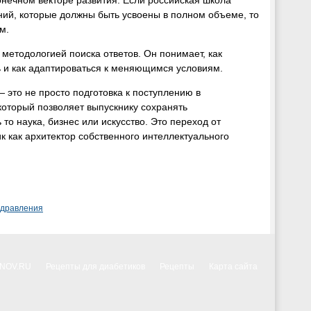
онечном векторе развития. Если российская школа
ий, которые должны быть усвоены в полном объеме, то
м.
методологией поиска ответов. Он понимает, как
 и как адаптироваться к меняющимся условиям.
— это не просто подготовка к поступлению в
который позволяет выпускнику сохранять
о наука, бизнес или искусство. Это переход от
к как архитектор собственного интеллектуального
здравления
NNOV.RU
Рецепты для диабетиков
Рецепты
Карта сайта