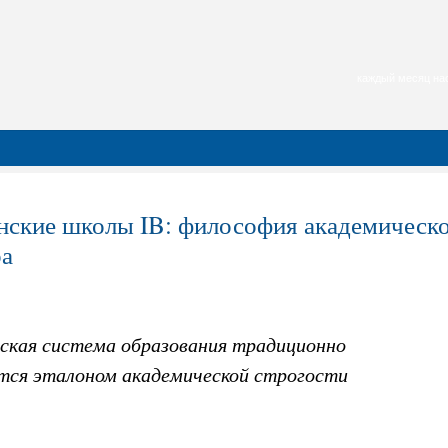
каждый месяц нас
нские школы IB: философия академическо
а
ская система образования традиционно
тся эталоном академической строгости