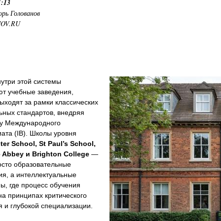
1:13
орь Голованов
NOV.RU
утри этой системы
ют учебные заведения,
ыходят за рамки классических
ьных стандартов, внедряя
у Международного
ата (IB). Школы уровня
er School, St Paul’s School,
Abbey и Brighton College
—
осто образовательные
ия, а интеллектуальные
ы, где процесс обучения
на принципах критического
 и глубокой специализации.