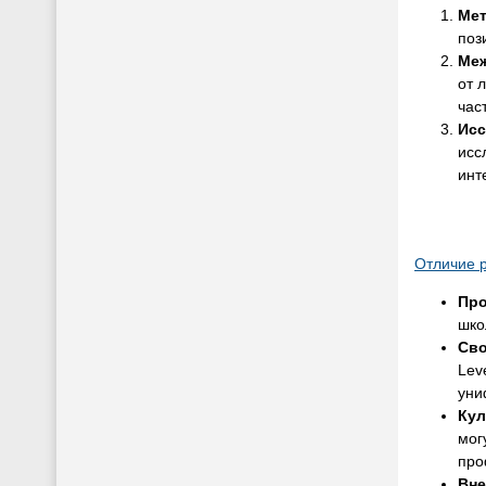
Мет
поз
Ме
от 
час
Исс
исс
инт
Отличие р
Про
шко
Св
Lev
уни
Кул
мог
про
Вне