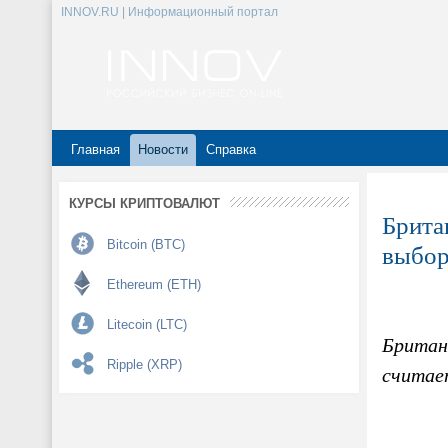
INNOV.RU | Информационный портал
Главная
Новости
Справка
КУРСЫ КРИПТОВАЛЮТ
Брита
Bitcoin (BTC)
выбор
Ethereum (ETH)
Litecoin (LTC)
Британ
Ripple (XRP)
считае