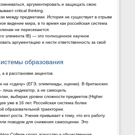
 сомневаться, аргументировать и защищать свою
ают critical thinking.
вязи между предметами. История не существует в отрыве
е видение мира, в то время как российская система
плинам не пересекаются.
ого элемента IB) — это полноценное научное
овать аргументацию и нести ответственность за свой
системы образования
а в расстановке акцентов.
н на «сдачу» (ЕГЭ, олимпиады, оценки). В британских
 лишь индикатор, а не самоцель.
план, выбирая уровни сложности предметов (Higher
щее уже в 16 лет. Российская система более
й образовательной траектории.
мент роста. Ученик привыкает к тому, что его работу
 или поводом для снижения самооценки. Это
hton College спорт, искусство и общественная