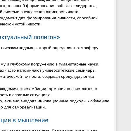
», а способ формирования soft skills: лидерства,
й системе внеклассная активность часто
 фундамент для формирования личности, способной
ческой устойчивости.
ектуальный полигон»
етическим кодом», который определяет атмосферу
зму и глубокому погружению в гуманитарные науки.
сах часто напоминают университетские семинары.
атической точности, создавая среду, где логика
 академические амбиции гармонично сочетаются с
ость в сложных ситуациях.
ю, активно внедряя инновационные подходы к обучению
во для самореализации.
тиция в мышление