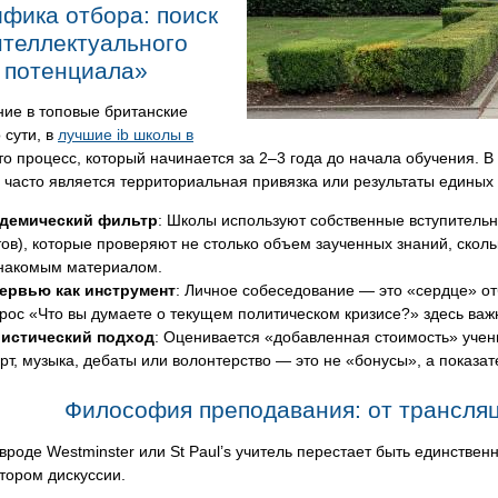
фика отбора: поиск
нтеллектуального
потенциала»
ние в топовые британские
 сути, в
лучшие ib школы в
о процесс, который начинается за 2–3 года до начала обучения. В
часто является территориальная привязка или результаты единых 
демический фильтр
: Школы используют собственные вступительн
тов), которые проверяют не столько объем заученных знаний, сколь
накомым материалом.
ервью как инструмент
: Личное собеседование — это «сердце» от
рос «Что вы думаете о текущем политическом кризисе?» здесь важн
истический подход
: Оценивается «добавленная стоимость» учен
рт, музыка, дебаты или волонтерство — это не «бонусы», а показа
Философия преподавания: от трансляц
вроде Westminster или St Paul’s учитель перестает быть единстве
тором дискуссии.