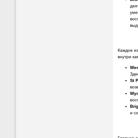
дея
уме
вос
выд
Каждое и
внутри ка
Wes
Зде
St 
воз
Wy
вос
Bri
и с