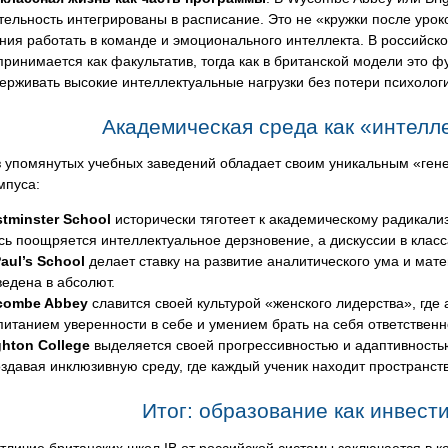
тельность интегрированы в расписание. Это не «кружки после уроков
ния работать в команде и эмоционального интеллекта. В российско
принимается как факультатив, тогда как в британской модели это
ерживать высокие интеллектуальные нагрузки без потери психологи
Академическая среда как «интелл
з упомянутых учебных заведений обладает своим уникальным «ген
мпуса:
tminster School
исторически тяготеет к академическому радикали
сь поощряется интеллектуальное дерзновение, а дискуссии в клас
Paul’s School
делает ставку на развитие аналитического ума и матем
ведена в абсолют.
combe Abbey
славится своей культурой «женского лидерства», где
питанием уверенности в себе и умением брать на себя ответственн
ghton College
выделяется своей прогрессивностью и адаптивность
оздавая инклюзивную среду, где каждый ученик находит пространст
Итог: образование как инвес