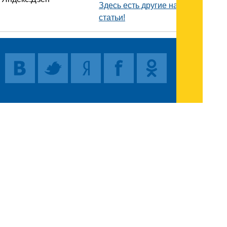
Здесь есть другие наши
статьи!
Поиск
Карта сайта
© 1996-2026 INNOV.RU (Иннов.ру) -
информационное агентство.
* -
правила пользования
ISSN: 2414-5122
E-mail редакции: