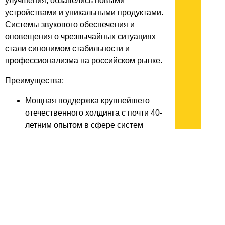
улучшения, обзавелись новыми
устройствами и уникальными продуктами.
Системы звукового обеспечения и
оповещения о чрезвычайных ситуациях
стали синонимом стабильности и
профессионализма на российском рынке.
Преимущества:
Мощная поддержка крупнейшего
отечественного холдинга с почти 40-
летним опытом в сфере систем
безопасности.
Постоянная модернизация
ассортимента и разработка
уникальных новых продуктов для
расширения функциональности.
Тысячи успешно реализованных
проектов на объектах различной
сложности, от жилых домов до