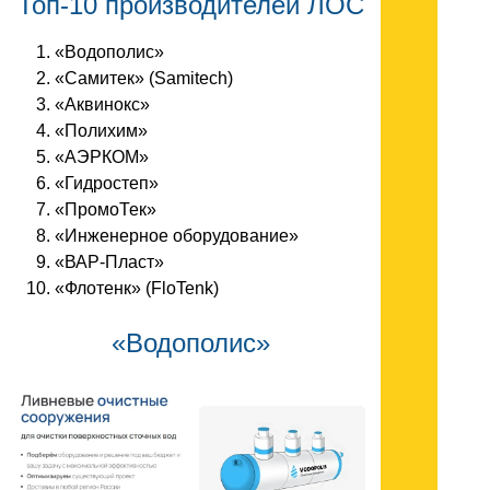
Топ-10 производителей ЛОС
«Водополис»
«Самитек» (Samitech)
«Аквинокс»
«Полихим»
«АЭРКОМ»
«Гидростеп»
«ПромоТек»
«Инженерное оборудование»
«ВАР-Пласт»
«Флотенк» (FloTenk)
«Водополис»