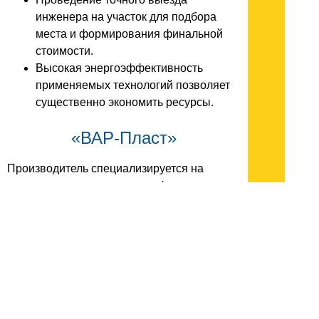
инженера на участок для подбора
места и формирования финальной
стоимости.
Высокая энергоэффективность
применяемых технологий позволяет
существенно экономить ресурсы.
«ВАР-Пласт»
Производитель специализируется на
выпуске продукции из полиэфирного
стеклопластика и стеклоармирующих
материалов. Завод предлагает как
стандартные серийные модули, так и
конструкции, созданные по
индивидуальным эскизам и чертежам
заказчика. В линейке компании
представлены комплексные системы