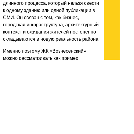
длинного процесса, который нельзя свести
к одному зданию или одной публикации в
СМИ. Он связан с тем, как бизнес,
городская инфраструктура, архитектурный
контекст и ожидания жителей постепенно
складываются в новую реальность района.
Именно поэтому ЖК «Вознесенский»
можно рассматривать как пример
комплексного подхода к развитию
территории. Его значение определяется не
только площадью участка или локацией у
набережной Туры, но и тем, насколько
проект сумеет стать естественной частью
Заречной части Тюмени. Для города такие
истории важны: они показывают, как
частные инвестиции могут работать с
городской средой без прямого рекламного
давления и без отрыва от исторического