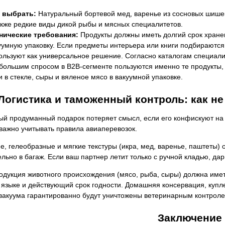
 выбрать:
Натуральный бортевой мед, варенье из сосновых шишек
акже редкие виды дикой рыбы и мясных специалитетов.
нические требования:
Продукты должны иметь долгий срок хране
уумную упаковку. Если предметы интерьера или книги подбираются 
ользуют как универсальное решение. Согласно каталогам специал
большим спросом в B2B-сегменте пользуются именно те продукты, 
и в стекле, сыры и вяленое мясо в вакуумной упаковке.
Логистика и таможенный контроль: как не
ый продуманный подарок потеряет смысл, если его конфискуют на
важно учитывать правила авиаперевозок.
е, гелеобразные и мягкие текстуры (икра, мед, варенье, паштеты
льно в багаж. Если ваш партнер летит только с ручной кладью, дар
дукция животного происхождения (мясо, рыба, сыры) должна имет
языке и действующий срок годности. Домашняя консервация, купле
вакуума гарантированно будут уничтожены ветеринарным контроле
Заключение