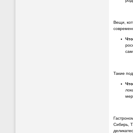
род
Вещи, ко
современ
Что
рос
сам
Такие под
Что
лок
мер
Гастроно
Сибирь, Т
деликатес