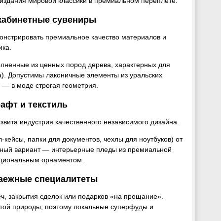
 издания мировой классики в премиальном переплете.
 кабинетные сувениры
онстрировать премиальное качество материалов и
ика.
лненные из ценных пород дерева, характерных для
а). Допустимы лаконичные элементы из уральских
й — в моде строгая геометрия.
афт и текстиль
звита индустрия качественного независимого дизайна.
кейсы, папки для документов, чехлы для ноутбуков) от
чный вариант — интерьерные пледы из премиальной
ациональным орнаментом.
таежные специалитеты
, закрытия сделок или подарков «на прощание».
отой природы, поэтому локальные суперфуды и