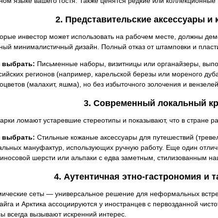
ном языке вашего гостя. Также ценятся редкие или коллекционные
2. Представительские аксессуары и
торые инвестор может использовать на рабочем месте, должны дем
ный минималистичный дизайн. Полный отказ от штамповки и пласт
 выбрать:
Письменные наборы, визитницы или органайзеры, выпо
сийских регионов (например, карельской березы или мореного дуб
оцветов (малахит, яшма), но без избыточного золочения и вензеле
3. Современный локальный кр
арки ломают устаревшие стереотипы и показывают, что в стране ра
 выбрать:
Стильные кожаные аксессуары для путешествий (тревел-
альных мануфактур, использующих ручную работу. Еще один отли
иносовой шерсти или альпаки с едва заметным, стилизованным н
4. Аутентичная этно-гастрономия и 
мические сеты — универсальное решение для неформальных встреч
айга и Арктика ассоциируются у иностранцев с первозданной чист
ы всегда вызывают искренний интерес.