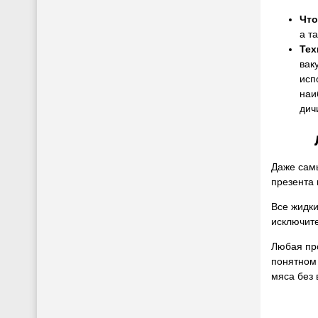
Что
а т
Тех
вак
исп
наи
дич
Даже сам
презента 
Все жидки
исключите
Любая про
понятном 
мяса без 