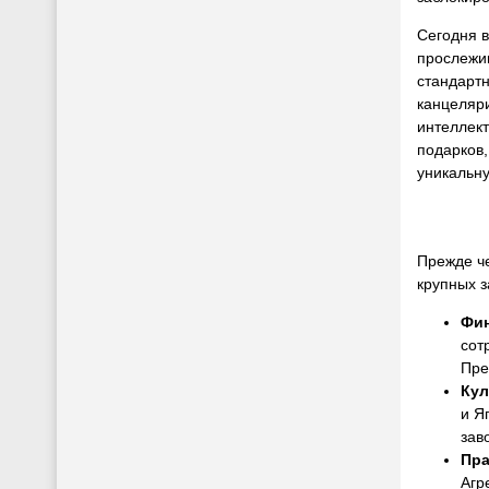
Сегодня 
прослежив
стандартн
канцеляр
интеллек
подарков,
уникальн
Прежде че
крупных 
Фин
сот
Пре
Кул
и Я
зав
Пра
Агр