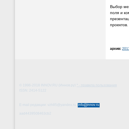
Выбор меж
поля и ко
презента
проектов.
архив:
201
© 1996-2018
INNOV.RU (Иннов.ру)
* - правила пользования
ISSN: 2414-5122
E-mail редакции: vzh85@yandex.ru,
aad4439508463cb2