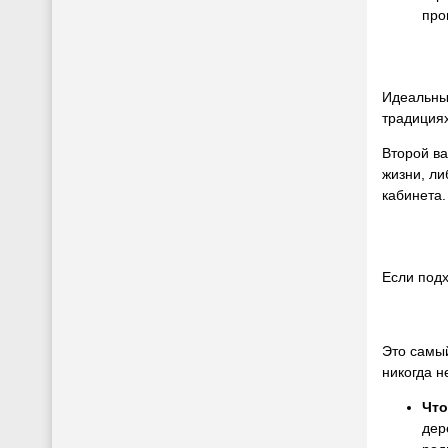
про
Идеальны
традициях
Второй в
жизни, ли
кабинета.
Если подх
Это самы
никогда н
Что
дер