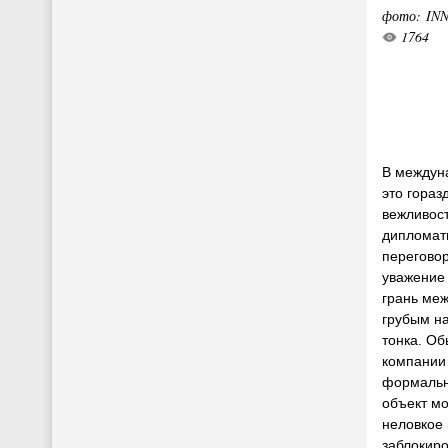
фото: IN
1764
В междун
это гораз
вежливост
дипломати
перегово
уважение 
грань ме
грубым н
тонка. Об
компании 
формальн
объект мо
неловкое
заблокиро