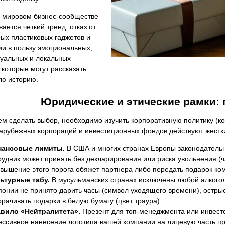
в мировом бизнес-сообществе
ается четкий тренд: отказ от
ых пластиковых гаджетов и
ии в пользу эмоциональных,
туальных и локальных
 которые могут рассказать
ую историю.
Юридические и этические рамки:
м сделать выбор, необходимо изучить корпоративную политику (к
зарубежных корпораций и инвестиционных фондов действуют жестк
ансовые лимиты.
В США и многих странах Европы законодательн
рудник может принять без декларирования или риска увольнения (ч
вышение этого порога обяжет партнера либо передать подарок комп
ьтурные табу.
В мусульманских странах исключены любой алкоголь
понии не принято дарить часы (символ уходящего времени), остр
орачивать подарки в белую бумагу (цвет траура).
вило «Нейтралитета».
Презент для топ-менеджмента или инвесто
ессивное нанесение логотипа вашей компании на лицевую часть п