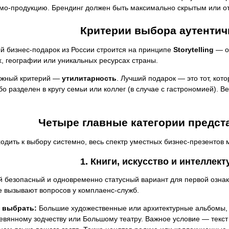
мо-продукцию. Брендинг должен быть максимально скрытым или отс
Критерии выбора аутентич
й бизнес-подарок из России строится на принципе
Storytelling
— он
, географии или уникальных ресурсах страны.
ажный критерий —
утилитарность
. Лучший подарок — это тот, кот
бо разделен в кругу семьи или коллег (в случае с гастрономией).
Четыре главные категории предст
одить к выбору системно, весь спектр уместных бизнес-презентов
1. Книги, искусство и интеллек
й безопасный и одновременно статусный вариант для первой озна
е вызывают вопросов у комплаенс-служб.
 выбрать:
Большие художественные или архитектурные альбомы, 
евянному зодчеству или Большому театру. Важное условие — текст