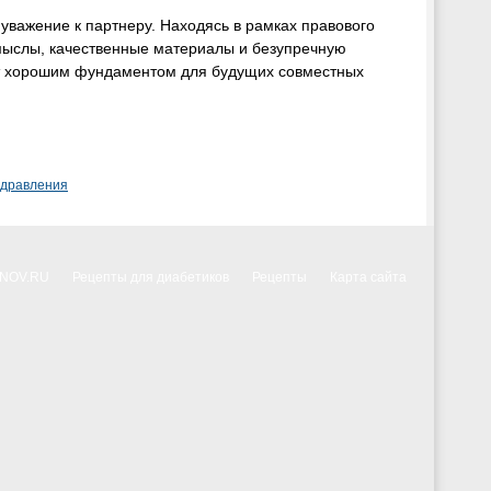
уважение к партнеру. Находясь в рамках правового
смыслы, качественные материалы и безупречную
ет хорошим фундаментом для будущих совместных
здравления
NNOV.RU
Рецепты для диабетиков
Рецепты
Карта сайта