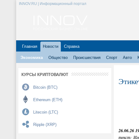
INNOV.RU | Информационный портал
Главная
Новости
Справка
Экономика
Общество
Происшествия
Спорт
Авто
КУРСЫ КРИПТОВАЛЮТ
Этике
Bitcoin (BTC)
Ethereum (ETH)
Litecoin (LTC)
Ripple (XRP)
26.06.26 1
текст: Иг