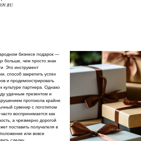
NOV.RU
ародном бизнесе подарок —
до больше, чем просто знак
и. Это инструмент
и, способ закрепить успех
ров и продемонстрировать
к культуре партнера. Однако
жду удачным презентом и
арушением протокола крайне
ычный сувенир с логотипом
часто воспринимается как
ость, а чрезмерно дорогой
жет поставить получателя в
 положение или вовсе
вать сделку.