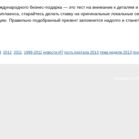
дународного бизнес-подарка — это тест на внимание к деталям и 
мплаенса, старайтесь делать ставку на оригинальные локальные 
цию. Правильно подобранный презент запомнится надолго и стан
3
2012
2011
1999-2011
новости ИТ
гость портала 2013
тема недели 2013
по
Реклама на I