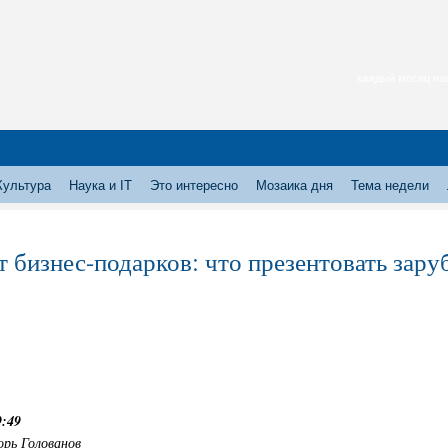
каждый месяц нас
Культура
Наука и IT
Это интересно
Мозаика дня
Тема недели
т бизнес-подарков: что презентовать зар
9:49
орь Голованов