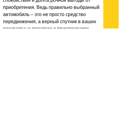
спокойствия и долгосрочной выгоды от
приобретения. Ведь правильно выбранный
автомобиль – это не просто средство
передвижения, а верный спутник в ваших
ежедневных поездках и приключениях.
архив:
2013
2012
2011
1999-2011
новости ИТ
гость портала 2013
тема недели 2013
поздравления
Подписывайтесь на наш
канал
в
Яндекс.Дзен
Здесь есть другие наши
статьи!