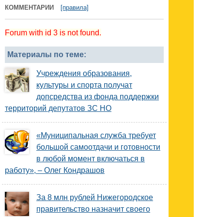
КОММЕНТАРИИ
[правила]
Forum with id 3 is not found.
Материалы по теме:
Учреждения образования,
культуры и спорта получат
допсредства из фонда поддержки
территорий депутатов ЗС НО
«Муниципальная служба требует
большой самоотдачи и готовности
в любой момент включаться в
работу», – Олег Кондрашов
За 8 млн рублей Нижегородское
правительство назначит своего