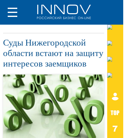
Суды Нижегородской
области встают на защиту
интересов заемщиков