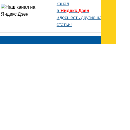
канал
в
Яндекс.Дзен
Здесь есть другие наши
статьи!
Поиск
Карта сайта
© 1996-2026 INNOV.RU (Иннов.ру) -
информационное агентство.
* -
правила пользования
ISSN: 2414-5122