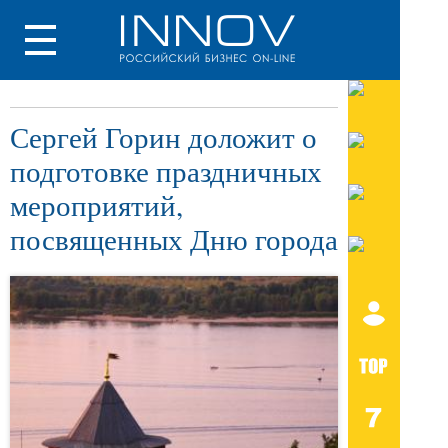
Сергей Горин доложит о
подготовке праздничных
мероприятий,
посвященных Дню города