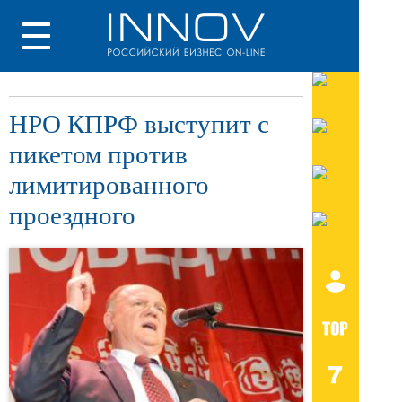
НРО КПРФ выступит с
пикетом против
лимитированного
проездного